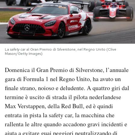
PODCAST
NEWSLETTER
La
safety car
al Gran Premio di Silverstone, nel Regno Unito (Clive
I MIEI PREFERITI
Mason/Getty Images)
Domenica il Gran Premio di Silverstone, l’annuale
SHOP
gara di Formula 1 nel Regno Unito, ha avuto un
finale strano, noioso e deludente. A quattro giri dal
CALENDARIO
termine è uscito di strada il pilota nederlandese
Max Verstappen, della Red Bull, ed è quindi
AREA PERSONALE
entrata in pista la safety car, la macchina che
rallenta le altre quando accadono gravi incidenti e
Area Personale
aiuta a evitare guai peggiori neutralizzando di
Newsletter