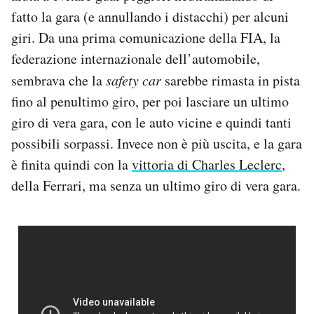
Notifiche mobile
fatto la gara (e annullando i distacchi) per alcuni
Regala il Post
giri. Da una prima comunicazione della FIA, la
Hai bisogno di aiuto?
federazione internazionale dell’automobile,
Esci
sembrava che la
safety
car
sarebbe rimasta in pista
fino al penultimo giro, per poi lasciare un ultimo
giro di vera gara, con le auto vicine e quindi tanti
possibili sorpassi. Invece non è più uscita, e la gara
è finita quindi con la
vittoria di Charles Leclerc
,
della Ferrari, ma senza un ultimo giro di vera gara.