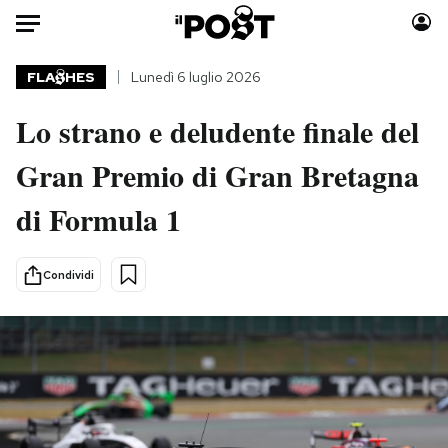
Auto
FLA
HES
Lunedì 6 luglio 2026
Lo strano e deludente finale del
HOME
Gran Premio di Gran Bretagna
Italia
Moda
Mondo
Libri
di Formula 1
Politica
Consumismi
Tecnologia
Storie/Idee
Condividi
Internet
Ok Boomer!
Scienza
Media
Cultura
Europa
Economia
Altrecose
Sport
Mondiali calcio 2026