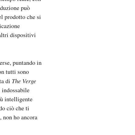
raduzione può
el prodotto che si
licazione
ltri dispositivi
erse, puntando in
on tutti sono
ta di
The Verge
 indossabile
ù intelligente
do ciò che ti
t, non ho ancora