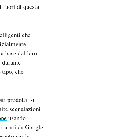
i fuori di questa
elligenti che
nizialmente
a base del loro
i durante
 tipo, che
i prodotti, si
mite segnalazioni
ppe
usando i
li usati da Google
esentò per la