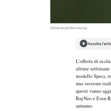
Notifiche mobile
Regala il Post
Hai bisogno di aiuto?
Esci
(Dhiraj Singh/Bloomberg)
Ascolta l'arti
L’offerta di occh
ultime settimane 
modello Specs, m
una versione real
questi vanno aggi
RayNeo e Even Re
autunno.