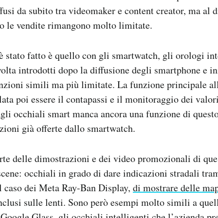
ffusi da subito tra videomaker e content creator, ma al d
o le vendite rimangono molto limitate.
 stato fatto è quello con gli smartwatch, gli orologi int
 volta introdotti dopo la diffusione degli smartphone e i
zioni simili ma più limitate. La funzione principale all
lata poi essere il contapassi e il monitoraggio dei valor
. Agli occhiali smart manca ancora una funzione di questo
azioni già offerte dallo smartwatch.
te delle dimostrazioni e dei video promozionali di quest
scene: occhiali in grado di dare indicazioni stradali tra
el caso dei Meta Ray-Ban Display,
di mostrare delle ma
nclusi sulle lenti. Sono però esempi molto simili a quel
Google Glass, gli occhiali intelligenti che l’azienda pr