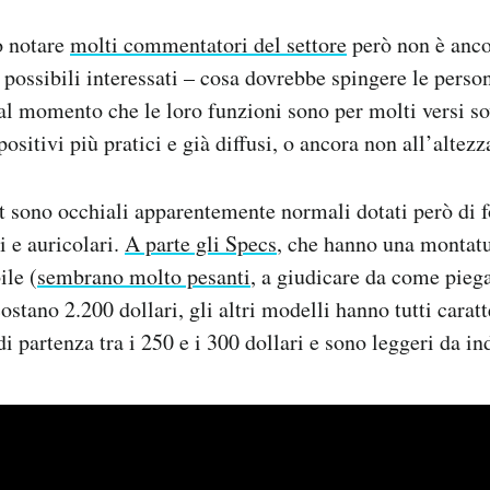
o notare
molti commentatori del settore
però non è anco
i possibili interessati – cosa dovrebbe spingere le perso
dal momento che le loro funzioni sono per molti versi so
spositivi più pratici e già diffusi, o ancora non all’altez
t sono occhiali apparentemente normali dotati però di 
i e auricolari.
A parte gli Specs
, che hanno una montatu
ile (
sembrano molto pesanti
, a giudicare da come pieg
costano 2.200 dollari, gli altri modelli hanno tutti caratt
i partenza tra i 250 e i 300 dollari e sono leggeri da in