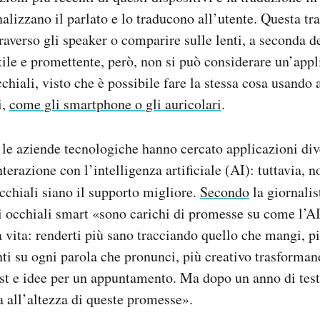
analizzano il parlato e lo traducono all’utente. Questa t
raverso gli speaker o comparire sulle lenti, a seconda d
tile e promettente, però, non si può considerare un’app
chiali, visto che è possibile fare la stessa cosa usando a
i,
come gli smartphone o gli auricolari
.
 le aziende tecnologiche hanno cercato applicazioni div
nterazione con l’intelligenza artificiale (AI): tuttavia, n
occhiali siano il supporto migliore.
Secondo
la giornalis
i occhiali smart «sono carichi di promesse su come l’AI
 vita: renderti più sano tracciando quello che mangi, pi
ti su ogni parola che pronunci, più creativo trasforman
ist e idee per un appuntamento. Ma dopo un anno di tes
ia all’altezza di queste promesse».