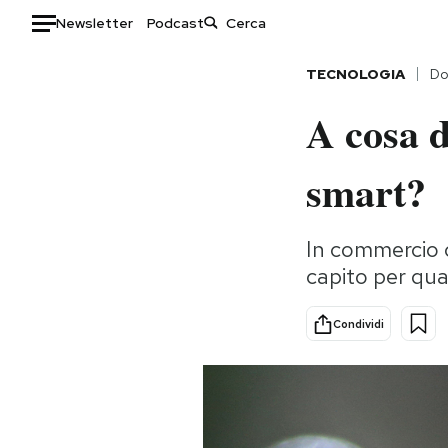
Newsletter
Podcast
Auto
TECNOLOGIA
Do
A cosa d
HOME
Italia
Moda
smart?
Mondo
Libri
Politica
Consumismi
In commercio 
Tecnologia
Storie/Idee
capito per qua
Internet
Ok Boomer!
Scienza
Media
Condividi
Cultura
Europa
Economia
Altrecose
Sport
Mondiali calcio 2026