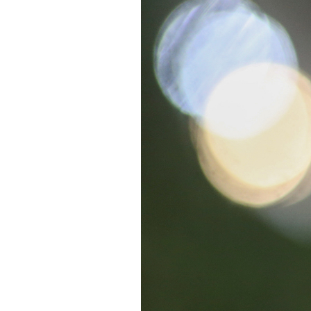
PODCAST
NEWSLETTER
I MIEI PREFERITI
SHOP
CALENDARIO
AREA PERSONALE
Area Personale
Newsletter