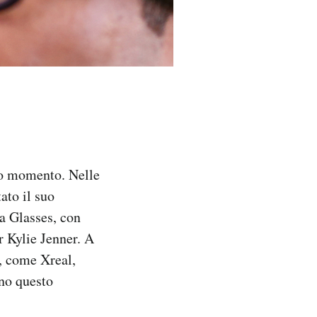
sto momento. Nelle
ato il suo
a Glasses, con
r Kylie Jenner. A
i, come Xreal,
no questo