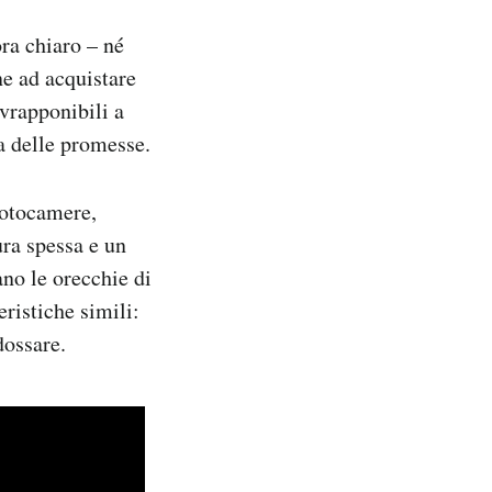
ra chiaro – né
ne ad acquistare
vrapponibili a
za delle promesse.
fotocamere,
ra spessa e un
ano le orecchie di
eristiche simili:
dossare.