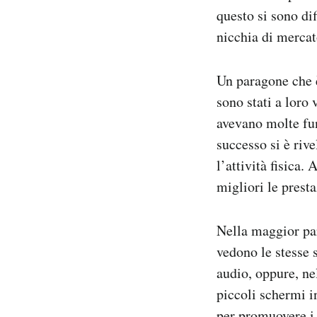
questo si sono di
nicchia di mercat
Un paragone che è
sono stati a loro
avevano molte fun
successo si è rive
l’attività fisica
migliori le prest
Nella maggior par
vedono le stesse 
audio, oppure, n
piccoli schermi i
per promuovere i 