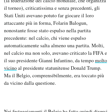
(la federazione del calcio mondiale, che organizza
Notifiche mobile
il torneo), criticatissima e senza precedenti, gli
Regala il Post
Stati Uniti avevano potuto far giocare il loro
Hai bisogno di aiuto?
attaccante più in forma, Folarin Balogun,
Esci
nonostante fosse stato espulso nella partita
precedente: nel calcio, chi viene espulso
automaticamente salta almeno una partita. Molti,
nel calcio ma non solo, avevano criticato la FIFA e
il suo presidente Gianni Infantino, da tempo
molto
vicino
al presidente statunitense Donald Trump.
Ma il Belgio, comprensibilmente, era toccato più
da vicino dalla questione.
Nei festeggiamenti il Belgio ha fatto quindi diversi