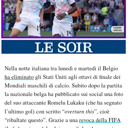
PODCAST
NEWSLETTER
I MIEI PREFERITI
Nella notte italiana tra lunedì e martedì il Belgio
SHOP
ha eliminato
gli Stati Uniti agli ottavi di finale dei
Mondiali maschili di calcio. Subito dopo la partita
CALENDARIO
la nazionale belga ha pubblicato sui social una foto
del suo attaccante Romelu Lukaku (che ha segnato
AREA PERSONALE
l’ultimo gol) con scritto “
overturn this
”, cioè
Area Personale
“ribaltate questo”. Grazie a una
revoca della FIFA
Newsletter