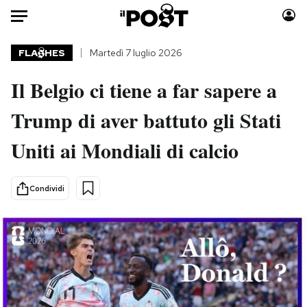
Auto
FLA
HES
Martedì 7 luglio 2026
Il Belgio ci tiene a far sapere a
HOME
Trump di aver battuto gli Stati
Italia
Moda
Mondo
Libri
Uniti ai Mondiali di calcio
Politica
Consumismi
Tecnologia
Storie/Idee
Condividi
Internet
Ok Boomer!
Scienza
Media
Cultura
Europa
Economia
Altrecose
Sport
Mondiali calcio 2026