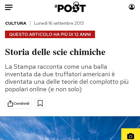
Auto
CULTURA
Lunedì 16 settembre 2013
QUESTO ARTICOLO HA PIÙ DI
12 ANNI
HOME
Storia delle scie chimiche
Italia
Moda
Mondo
Libri
La Stampa racconta come una balla
Politica
Consumismi
inventata da due truffatori americani è
Tecnologia
Storie/Idee
diventata una delle teorie del complotto più
popolari online (e non solo)
Internet
Ok Boomer!
Scienza
Media
Condividi
Cultura
Europa
Economia
Altrecose
Sport
Mondiali calcio 2026