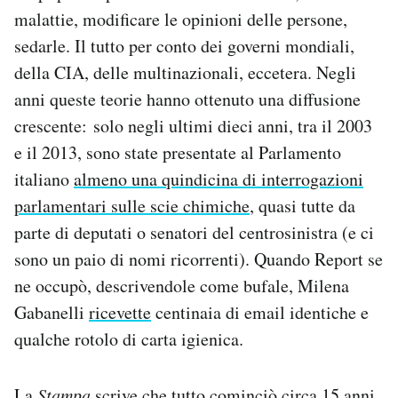
Notifiche mobile
malattie, modificare le opinioni delle persone,
Regala il Post
sedarle. Il tutto per conto dei governi mondiali,
Hai bisogno di aiuto?
della CIA, delle multinazionali, eccetera. Negli
Esci
anni queste teorie hanno ottenuto una diffusione
crescente: solo negli ultimi dieci anni, tra il 2003
e il 2013, sono state presentate al Parlamento
italiano
almeno una quindicina di interrogazioni
parlamentari sulle scie chimiche
, quasi tutte da
parte di deputati o senatori del centrosinistra (e ci
sono un paio di nomi ricorrenti). Quando Report se
ne occupò, descrivendole come bufale, Milena
Gabanelli
ricevette
centinaia di email identiche e
qualche rotolo di carta igienica.
La
Stampa
scrive che tutto cominciò circa 15 anni