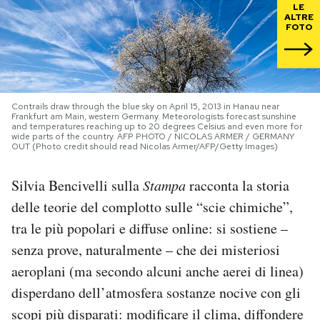
LE
ALTRE
FOTO
PODCAST
NEWSLETTER
Contrails draw through the blue sky on April 15, 2013 in Hanau near
Frankfurt am Main, western Germany. Meteorologists forecast sunshine
I MIEI PREFERITI
and temperatures reaching up to 20 degrees Celsius and even more for
wide parts of the country. AFP PHOTO / NICOLAS ARMER / GERMANY
OUT (Photo credit should read Nicolas Armer/AFP/Getty Images)
SHOP
Silvia Bencivelli sulla
Stampa
racconta la storia
delle teorie del complotto sulle “scie chimiche”,
CALENDARIO
tra le più popolari e diffuse online: si sostiene –
senza prove, naturalmente – che dei misteriosi
AREA PERSONALE
aeroplani (ma secondo alcuni anche aerei di linea)
disperdano dell’atmosfera sostanze nocive con gli
Area Personale
scopi più disparati: modificare il clima, diffondere
Newsletter