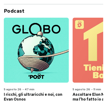
Podcast
5 agosto 26
-
47 min
5 agosto 26
-
11 min
I ricchi, gli ultraricchi e noi, con
Ascoltare Elon Mus
Evan Osnos
ma l’ho fatto io al