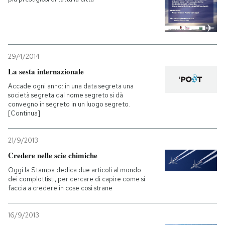
PODCAST
NEWSLETTER
29/4/2014
La sesta internazionale
Accade ogni anno: in una data segreta una
I MIEI PREFERITI
società segreta dal nome segreto si dà
convegno in segreto in un luogo segreto.
[Continua]
SHOP
21/9/2013
CALENDARIO
Credere nelle scie chimiche
Oggi la Stampa dedica due articoli al mondo
dei complottisti, per cercare di capire come si
AREA PERSONALE
faccia a credere in cose così strane
Entra
16/9/2013