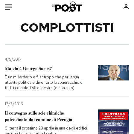
Auto
COMPLOTTISTI
HOME
Italia
Moda
Mondo
Libri
4/5/2017
Politica
Consumismi
Ma chi è George Soros?
Tecnologia
Storie/Idee
È un miliardario e filantropo che per la sua
attività politica è diventato lo spauracchio di
Internet
Ok Boomer!
tutti i complottisti di destra (e non solo)
Scienza
Media
Cultura
Europa
13/3/2016
Economia
Altrecose
Il convegno sulle scie chimiche
patrocinato dal comune di Perugia
Sport
Mondiali calcio 2026
Si terrà il prossimo 23 aprile in una degli edifici
più prestigiosi di tutta la città