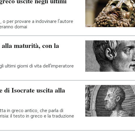
greco uscite negli ultimi
o, o per provare a indovinare l'autore
overanno domai
 alla maturità, con la
 ultimi giorni di vita dell'imperatore
 di Isocrate uscita alla
itta in greco antico, che parla di
isia: il testo in greco e la traduzione