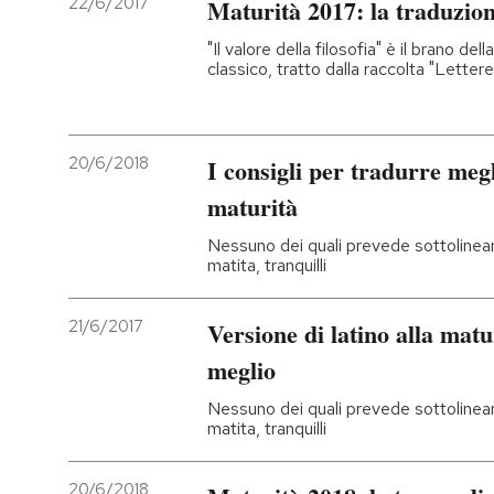
22/6/2017
Maturità 2017: la traduzion
PODCAST
"Il valore della filosofia" è il brano del
classico, tratto dalla raccolta "Lettere
NEWSLETTER
20/6/2018
I consigli per tradurre megl
I MIEI PREFERITI
maturità
Nessuno dei quali prevede sottolinear
SHOP
matita, tranquilli
21/6/2017
Versione di latino alla matur
CALENDARIO
meglio
AREA PERSONALE
Nessuno dei quali prevede sottolinear
matita, tranquilli
Entra
20/6/2018