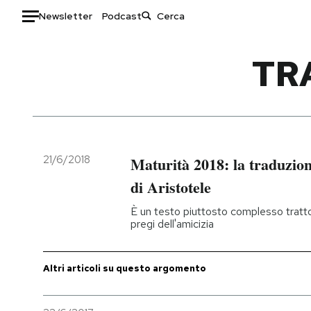
Newsletter
Podcast
Auto
TR
HOME
Italia
Moda
Mondo
Libri
Politica
Consumismi
21/6/2018
Maturità 2018: la traduzion
Tecnologia
Storie/Idee
di Aristotele
Internet
Ok Boomer!
È un testo piuttosto complesso tratto 
Scienza
Media
pregi dell'amicizia
Cultura
Europa
Economia
Altrecose
Altri articoli su questo argomento
Sport
Mondiali calcio 2026