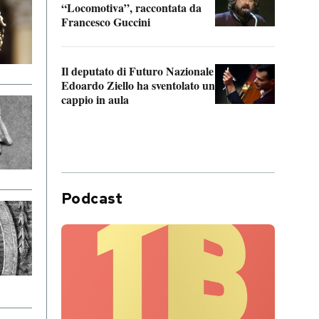
“Locomotiva”, raccontata da
inseg
Francesco Guccini
Khers
Il deputato di Futuro Nazionale
La pl
Edoardo Ziello ha sventolato un
da P
cappio in aula
Podcast