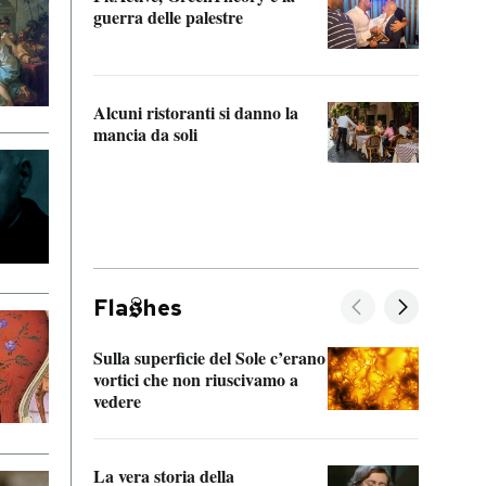
“Odis
guerra delle palestre
Che s
strum
Alcuni ristoranti si danno la
mancia da soli
Fla
hes
Sulla superficie del Sole c’erano
Il fi
vortici che non riuscivamo a
facen
vedere
dentr
La vera storia della
Il vi