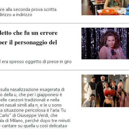
are alla seconda prova scritta
rizzo a indirizzo
detto che fu un errore
er il personaggio del
d era spesso oggetto di prese in giro
sulla nasalizzazione esagerata di
o della u, che per i giapponesi è
lle canzoni tradizionali e nella
 nasali simili alla n, e le u sono
a situazione pericolosa è l’aria Tu
 Carlo” di Giuseppe Verdi, che
ala di Milano, perché dopo tre minuti
e cantare su quella u così delicata»