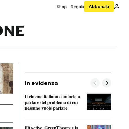
Abbonati
Shop
Regala
ONE
In evidenza
Il cinema italiano comincia a
A cos
parlare del problema di cui
nessuno vuole parlare
Cosa 
FitActive, GreenTheory e la