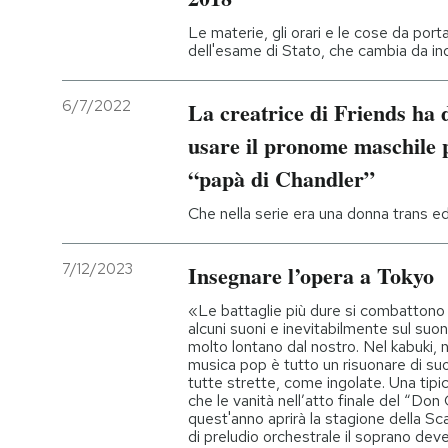
Le materie, gli orari e le cose da port
dell'esame di Stato, che cambia da indi
6/7/2022
La creatrice di Friends ha 
usare il pronome maschile p
“papà di Chandler”
Che nella serie era una donna trans e
7/12/2023
Insegnare l’opera a Tokyo
«Le battaglie più dure si combattono 
alcuni suoni e inevitabilmente sul suon
molto lontano dal nostro. Nel kabuki, ne
musica pop è tutto un risuonare di suoni
tutte strette, come ingolate. Una tipic
che le vanità nell’atto finale del “Don
quest'anno aprirà la stagione della Sc
di preludio orchestrale il soprano dev