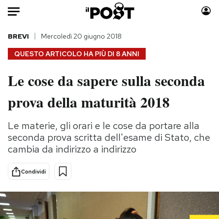
Auto
BREVI
Mercoledì 20 giugno 2018
QUESTO ARTICOLO HA PIÙ DI
8 ANNI
HOME
Le cose da sapere sulla seconda
Italia
Moda
prova della maturità 2018
Mondo
Libri
Politica
Consumismi
Le materie, gli orari e le cose da portare alla
Tecnologia
Storie/Idee
seconda prova scritta dell'esame di Stato, che
Internet
Ok Boomer!
cambia da indirizzo a indirizzo
Scienza
Media
Cultura
Europa
Condividi
Economia
Altrecose
Sport
Mondiali calcio 2026