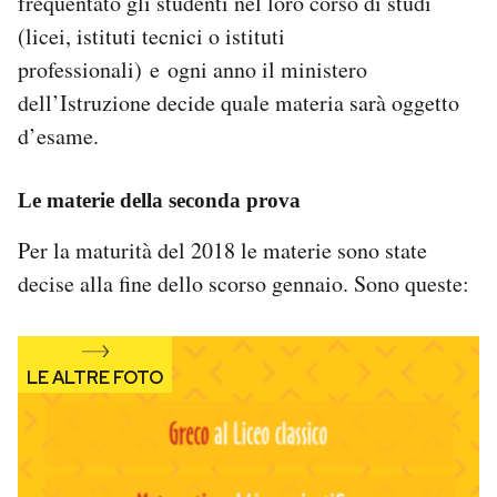
frequentato gli studenti nel loro corso di studi
Notifiche mobile
(licei, istituti tecnici o istituti
Regala il Post
professionali) e ogni anno il ministero
Hai bisogno di aiuto?
dell’Istruzione decide quale materia sarà oggetto
Esci
d’esame.
Le materie della seconda prova
Per la maturità del 2018 le materie sono state
decise alla fine dello scorso gennaio. Sono queste: