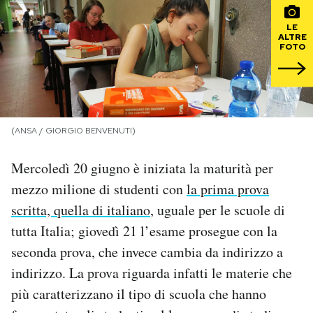
LE
PODCAST
ALTRE
FOTO
NEWSLETTER
I MIEI PREFERITI
(ANSA / GIORGIO BENVENUTI)
Mercoledì 20 giugno è iniziata la maturità per
SHOP
mezzo milione di studenti con
la prima prova
scritta, quella di italiano
, uguale per le scuole di
CALENDARIO
tutta Italia; giovedì 21 l’esame prosegue con la
seconda prova, che invece cambia da indirizzo a
AREA PERSONALE
indirizzo. La prova riguarda infatti le materie che
Area Personale
più caratterizzano il tipo di scuola che hanno
Newsletter