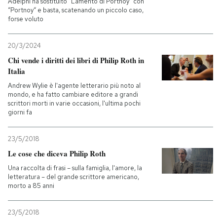
Adelphi ha sostituito “Lamento di Portnoy” con
“Portnoy“ e basta, scatenando un piccolo caso,
forse voluto
PODCAST
20/3/2024
NEWSLETTER
Chi vende i diritti dei libri di Philip Roth in
Italia
I MIEI PREFERITI
Andrew Wylie è l'agente letterario più noto al
mondo, e ha fatto cambiare editore a grandi
scrittori morti in varie occasioni, l'ultima pochi
giorni fa
SHOP
23/5/2018
CALENDARIO
Le cose che diceva Philip Roth
Una raccolta di frasi – sulla famiglia, l'amore, la
letteratura – del grande scrittore americano,
AREA PERSONALE
morto a 85 anni
Entra
23/5/2018