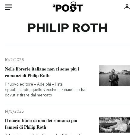
Auto
PHILIP ROTH
HOME
Italia
Moda
Mondo
Libri
10/2/2026
Politica
Consumismi
Nelle librerie italiane non ci sono più i
romanzi di Philip Roth
Tecnologia
Storie/Idee
Il nuovo editore – Adelphi – li sta
Internet
Ok Boomer!
ripubblicando, quello vecchio – Einaudi – li ha
Scienza
Media
dovuti ritirare dal mercato
Cultura
Europa
Economia
Altrecose
14/5/2025
Il nuovo titolo di uno dei romanzi più
Sport
Mondiali calcio 2026
famosi di Philip Roth