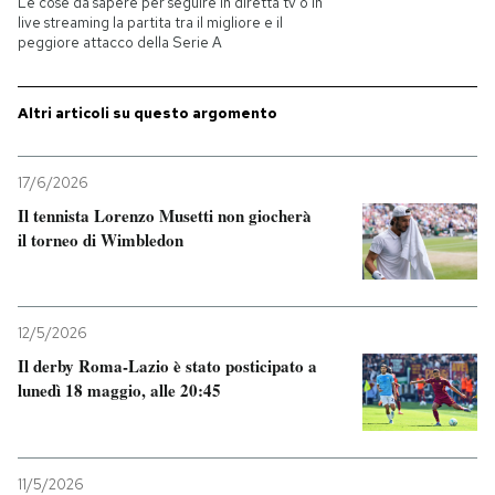
Le cose da sapere per seguire in diretta tv o in
live streaming la partita tra il migliore e il
peggiore attacco della Serie A
PODCAST
Altri articoli su questo argomento
NEWSLETTER
17/6/2026
I MIEI PREFERITI
Il tennista Lorenzo Musetti non giocherà
il torneo di Wimbledon
SHOP
12/5/2026
CALENDARIO
Il derby Roma-Lazio è stato posticipato a
lunedì 18 maggio, alle 20:45
AREA PERSONALE
Entra
11/5/2026