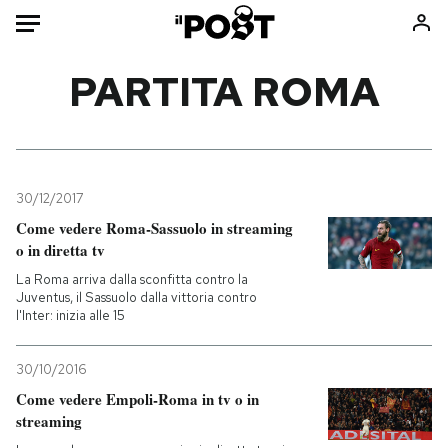
Auto
PARTITA ROMA
HOME
Italia
Moda
Mondo
Libri
30/12/2017
Politica
Consumismi
Come vedere Roma-Sassuolo in streaming
o in diretta tv
Tecnologia
Storie/Idee
La Roma arriva dalla sconfitta contro la
Internet
Ok Boomer!
Juventus, il Sassuolo dalla vittoria contro
Scienza
Media
l'Inter: inizia alle 15
Cultura
Europa
Economia
Altrecose
30/10/2016
Come vedere Empoli-Roma in tv o in
Sport
Mondiali calcio 2026
streaming