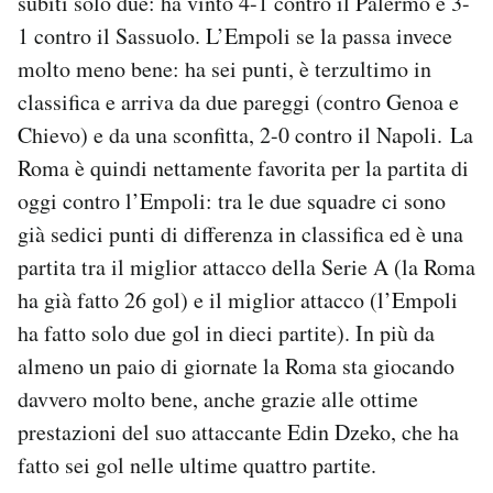
subiti solo due: ha vinto 4-1 contro il Palermo e 3-
Notifiche mobile
1 contro il Sassuolo. L’Empoli se la passa invece
Regala il Post
molto meno bene: ha sei punti, è terzultimo in
Hai bisogno di aiuto?
classifica e arriva da due pareggi (contro Genoa e
Esci
Chievo) e da una sconfitta, 2-0 contro il Napoli. La
Roma è quindi nettamente favorita per la partita di
oggi contro l’Empoli: tra le due squadre ci sono
già sedici punti di differenza in classifica ed è una
partita tra il miglior attacco della Serie A (la Roma
ha già fatto 26 gol) e il miglior attacco (l’Empoli
ha fatto solo due gol in dieci partite). In più da
almeno un paio di giornate la Roma sta giocando
davvero molto bene, anche grazie alle ottime
prestazioni del suo attaccante Edin Dzeko, che ha
fatto sei gol nelle ultime quattro partite.