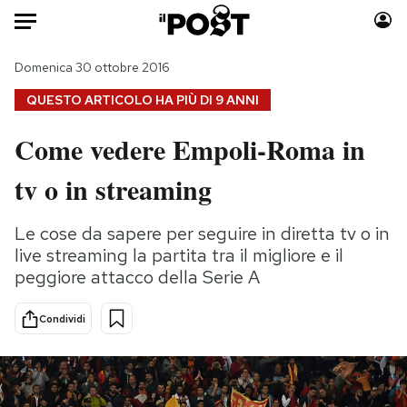
Auto
Domenica 30 ottobre 2016
QUESTO ARTICOLO HA PIÙ DI
9 ANNI
HOME
Come vedere Empoli-Roma in
Italia
Moda
tv o in streaming
Mondo
Libri
Politica
Consumismi
Le cose da sapere per seguire in diretta tv o in
Tecnologia
Storie/Idee
live streaming la partita tra il migliore e il
Internet
Ok Boomer!
peggiore attacco della Serie A
Scienza
Media
Cultura
Europa
Condividi
Economia
Altrecose
Sport
Mondiali calcio 2026