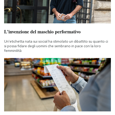
L’invenzione del maschio performativo
Un'etichetta nata sui social ha stimolato un dibattito su quanto ci
si possa fidare degli uomini che sembrano in pace con la loro
femminilità