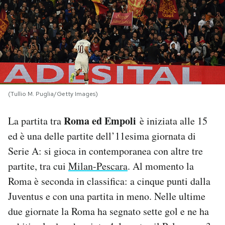
PODCAST
NEWSLETTER
I MIEI PREFERITI
(Tullio M. Puglia/Getty Images)
Roma ed Empoli
La partita tra
è iniziata alle 15
SHOP
ed è una delle partite dell’11esima giornata di
Serie A: si gioca in contemporanea con altre tre
CALENDARIO
partite, tra cui
Milan-Pescara
. Al momento la
Roma è seconda in classifica: a cinque punti dalla
AREA PERSONALE
Juventus e con una partita in meno. Nelle ultime
Area Personale
due giornate la Roma ha segnato sette gol e ne ha
Newsletter