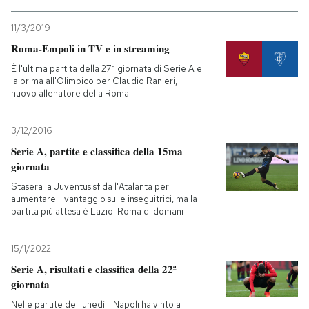
PODCAST
11/3/2019
Roma-Empoli in TV e in streaming
È l'ultima partita della 27ª giornata di Serie A e
NEWSLETTER
la prima all'Olimpico per Claudio Ranieri,
nuovo allenatore della Roma
I MIEI PREFERITI
3/12/2016
Serie A, partite e classifica della 15ma
SHOP
giornata
Stasera la Juventus sfida l'Atalanta per
aumentare il vantaggio sulle inseguitrici, ma la
CALENDARIO
partita più attesa è Lazio-Roma di domani
15/1/2022
AREA PERSONALE
Serie A, risultati e classifica della 22ª
giornata
Entra
Nelle partite del lunedì il Napoli ha vinto a