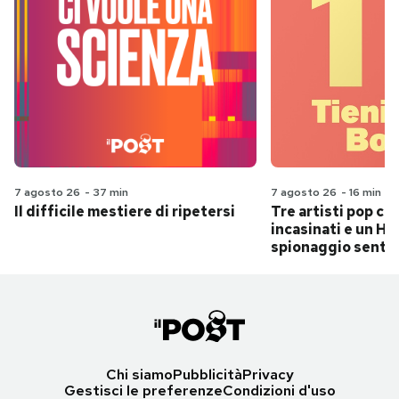
7 agosto 26
-
37 min
7 agosto 26
-
16 min
Il difficile mestiere di ripetersi
Tre artisti pop ch
incasinati e un Hit
spionaggio senti
Chi siamo
Pubblicità
Privacy
Gestisci le preferenze
Condizioni d'uso