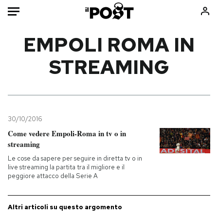
Auto
EMPOLI ROMA IN
STREAMING
HOME
Italia
Moda
Mondo
Libri
Politica
Consumismi
30/10/2016
Tecnologia
Storie/Idee
Come vedere Empoli-Roma in tv o in
Internet
Ok Boomer!
streaming
Scienza
Media
Le cose da sapere per seguire in diretta tv o in
Cultura
Europa
live streaming la partita tra il migliore e il
peggiore attacco della Serie A
Economia
Altrecose
Sport
Mondiali calcio 2026
Altri articoli su questo argomento