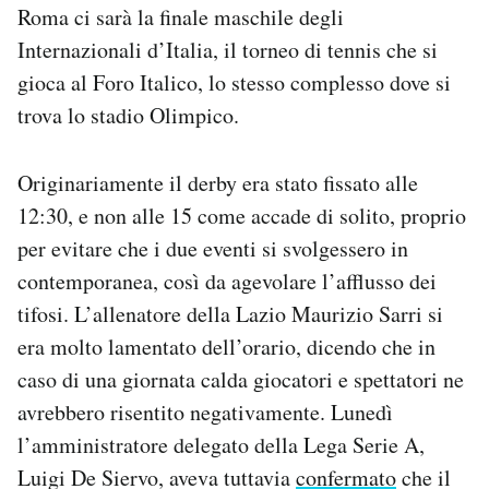
Roma ci sarà la finale maschile degli
Notifiche mobile
Internazionali d’Italia, il torneo di tennis che si
Regala il Post
Hai bisogno di aiuto?
gioca al Foro Italico, lo stesso complesso dove si
Esci
trova lo stadio Olimpico.
Originariamente il derby era stato fissato alle
12:30, e non alle 15 come accade di solito, proprio
per evitare che i due eventi si svolgessero in
contemporanea, così da agevolare l’afflusso dei
tifosi. L’allenatore della Lazio Maurizio Sarri si
era molto lamentato dell’orario, dicendo che in
caso di una giornata calda giocatori e spettatori ne
avrebbero risentito negativamente. Lunedì
l’amministratore delegato della Lega Serie A,
Luigi De Siervo, aveva tuttavia
confermato
che il