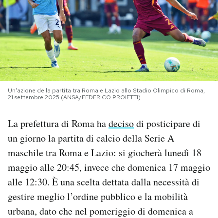
PODCAST
NEWSLETTER
I MIEI PREFERITI
Un'azione della partita tra Roma e Lazio allo Stadio Olimpico di Roma,
21 settembre 2025 (ANSA/FEDERICO PROIETTI)
SHOP
La prefettura di Roma ha
deciso
di posticipare di
un giorno la partita di calcio della Serie A
CALENDARIO
maschile tra Roma e Lazio: si giocherà lunedì 18
maggio alle 20:45, invece che domenica 17 maggio
AREA PERSONALE
alle 12:30. È una scelta dettata dalla necessità di
gestire meglio l’ordine pubblico e la mobilità
Area Personale
urbana, dato che nel pomeriggio di domenica a
Newsletter