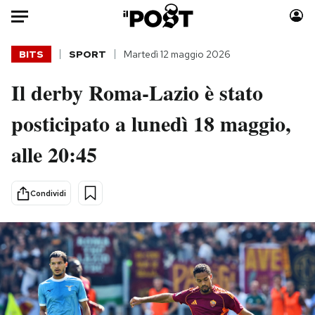
Auto
BITS
SPORT
Martedì 12 maggio 2026
Il derby Roma-Lazio è stato
HOME
posticipato a lunedì 18 maggio,
Italia
Moda
Mondo
Libri
alle 20:45
Politica
Consumismi
Tecnologia
Storie/Idee
Condividi
Internet
Ok Boomer!
Scienza
Media
Cultura
Europa
Economia
Altrecose
Sport
Mondiali calcio 2026