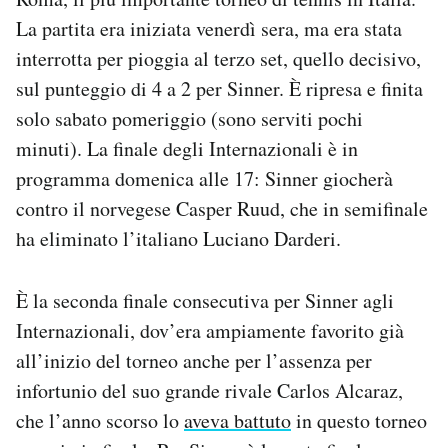
Notifiche mobile
La partita era iniziata venerdì sera, ma era stata
Regala il Post
interrotta per pioggia al terzo set, quello decisivo,
Hai bisogno di aiuto?
sul punteggio di 4 a 2 per Sinner. È ripresa e finita
Esci
solo sabato pomeriggio (sono serviti pochi
minuti). La finale degli Internazionali è in
programma domenica alle 17: Sinner giocherà
contro il norvegese Casper Ruud, che in semifinale
ha eliminato l’italiano Luciano Darderi.
È la seconda finale consecutiva per Sinner agli
Internazionali, dov’era ampiamente favorito già
all’inizio del torneo anche per l’assenza per
infortunio del suo grande rivale Carlos Alcaraz,
che l’anno scorso lo
aveva battuto
in questo torneo