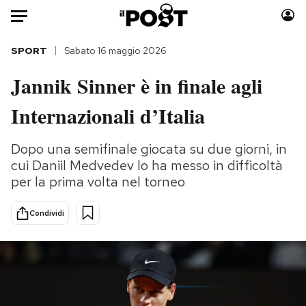
Auto
SPORT
Sabato 16 maggio 2026
Jannik Sinner è in finale agli
HOME
Internazionali d’Italia
Italia
Moda
Mondo
Libri
Dopo una semifinale giocata su due giorni, in
Politica
Consumismi
cui Daniil Medvedev lo ha messo in difficoltà
Tecnologia
Storie/Idee
per la prima volta nel torneo
Internet
Ok Boomer!
Scienza
Media
Condividi
Cultura
Europa
Economia
Altrecose
Sport
Mondiali calcio 2026