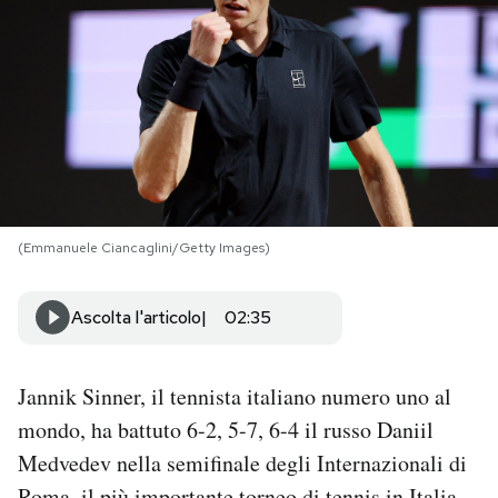
PODCAST
NEWSLETTER
I MIEI PREFERITI
(Emmanuele Ciancaglini/Getty Images)
SHOP
Ascolta l'articolo
02:35
CALENDARIO
Jannik Sinner, il tennista italiano numero uno al
AREA PERSONALE
mondo, ha battuto 6-2, 5-7, 6-4 il russo Daniil
Area Personale
Medvedev nella semifinale degli Internazionali di
Newsletter
Roma, il più importante torneo di tennis in Italia.