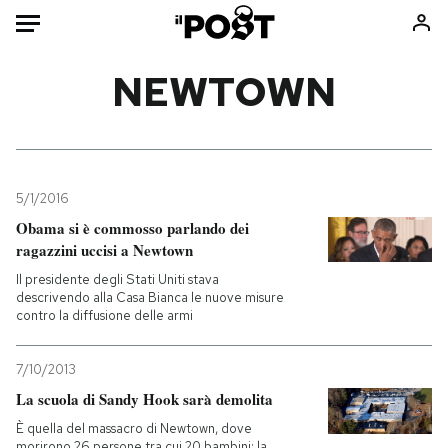
Auto
NEWTOWN
HOME
Italia
Moda
Mondo
Libri
5/1/2016
Politica
Consumismi
Obama si è commosso parlando dei
ragazzini uccisi a Newtown
Tecnologia
Storie/Idee
Il presidente degli Stati Uniti stava
Internet
Ok Boomer!
descrivendo alla Casa Bianca le nuove misure
Scienza
Media
contro la diffusione delle armi
Cultura
Europa
Economia
Altrecose
7/10/2013
La scuola di Sandy Hook sarà demolita
Sport
Mondiali calcio 2026
È quella del massacro di Newtown, dove
morirono 26 persone tra cui 20 bambini: la