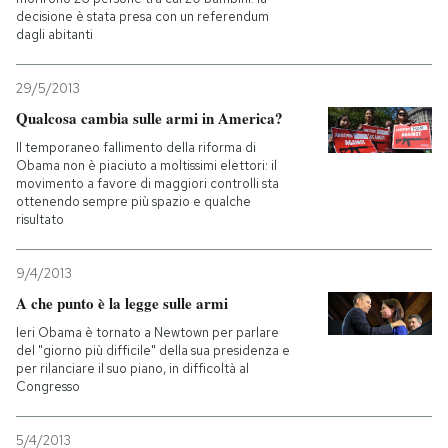
decisione è stata presa con un referendum
dagli abitanti
PODCAST
29/5/2013
NEWSLETTER
Qualcosa cambia sulle armi in America?
Il temporaneo fallimento della riforma di
Obama non è piaciuto a moltissimi elettori: il
I MIEI PREFERITI
movimento a favore di maggiori controlli sta
ottenendo sempre più spazio e qualche
risultato
SHOP
9/4/2013
A che punto è la legge sulle armi
CALENDARIO
Ieri Obama è tornato a Newtown per parlare
del "giorno più difficile" della sua presidenza e
AREA PERSONALE
per rilanciare il suo piano, in difficoltà al
Congresso
Entra
5/4/2013