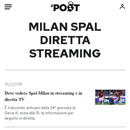
Auto
MILAN SPAL
DIRETTA
HOME
STREAMING
Italia
Moda
Mondo
Libri
Politica
Consumismi
Tecnologia
Storie/Idee
Internet
Ok Boomer!
10/2/2018
Scienza
Media
Dove vedere Spal-Milan in streaming e in
diretta TV
Cultura
Europa
Economia
Altrecose
È il secondo anticipo della 24ª giornata di
Serie A, inizia alle 15: le informazioni per
Sport
Mondiali calcio 2026
seguirlo in diretta