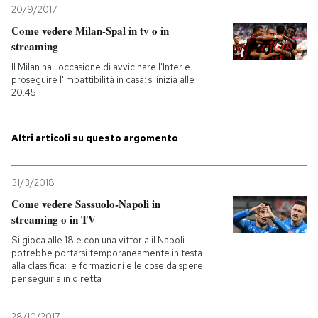
20/9/2017
PODCAST
Come vedere Milan-Spal in tv o in
streaming
Il Milan ha l'occasione di avvicinare l'Inter e
NEWSLETTER
proseguire l'imbattibilità in casa: si inizia alle
20.45
I MIEI PREFERITI
Altri articoli su questo argomento
SHOP
31/3/2018
Come vedere Sassuolo-Napoli in
CALENDARIO
streaming o in TV
Si gioca alle 18 e con una vittoria il Napoli
potrebbe portarsi temporaneamente in testa
AREA PERSONALE
alla classifica: le formazioni e le cose da spere
per seguirla in diretta
Entra
28/10/2017