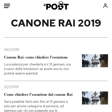
Auto
CANONE RAI 2019
HOME
Italia
Moda
Mondo
Libri
24/1/2019
Politica
Consumismi
Canone Rai: come chiedere l’esenzione
Tecnologia
Storie/Idee
La scadenza per chiederla è il 31 gennaio, ma
ci sono delle limitazioni: se avete una tv, non
Internet
Ok Boomer!
potete essere esentati
Scienza
Media
Cultura
Europa
22/1/2019
Economia
Altrecose
Come chiedere l’esenzione dal canone Rai
Sport
Mondiali calcio 2026
Sarà possibile farlo solo fino al 31 gennaio e
solo per alcune categorie di persone, ad
esempio per chi non possiede una tv