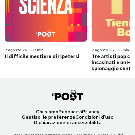
7 agosto 26
-
37 min
7 agosto 26
-
16 min
Il difficile mestiere di ripetersi
Tre artisti pop ch
incasinati e un Hit
spionaggio senti
Chi siamo
Pubblicità
Privacy
Gestisci le preferenze
Condizioni d'uso
Dichiarazione di accessibilità