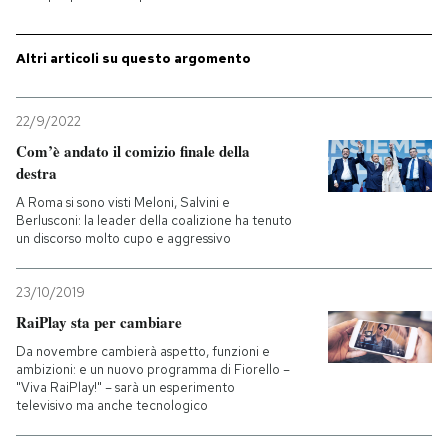
PODCAST
Altri articoli su questo argomento
NEWSLETTER
22/9/2022
Com’è andato il comizio finale della
destra
I MIEI PREFERITI
A Roma si sono visti Meloni, Salvini e
Berlusconi: la leader della coalizione ha tenuto
SHOP
un discorso molto cupo e aggressivo
23/10/2019
CALENDARIO
RaiPlay sta per cambiare
Da novembre cambierà aspetto, funzioni e
AREA PERSONALE
ambizioni: e un nuovo programma di Fiorello –
"Viva RaiPlay!" – sarà un esperimento
televisivo ma anche tecnologico
Entra