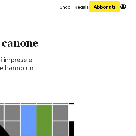
Abbonati
Shop
Regala
l canone
di imprese e
ché hanno un