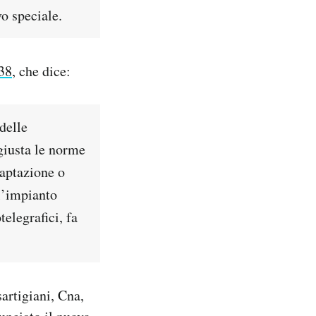
o speciale.
938
, che dice:
delle
giusta le norme
captazione o
 l’impianto
elegrafici, fa
artigiani, Cna,