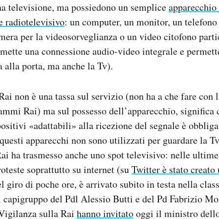
una televisione, ma possiedono un semplice
apparecchio 
e radiotelevisivo
: un computer, un monitor, un telefono 
mera per la videosorveglianza o un video citofono part
mette una connessione audio-video integrale e permette
 alla porta, ma anche la Tv).
Rai non è una tassa sul servizio (non ha a che fare con l
ammi Rai) ma sul possesso dell’apparecchio, significa 
ositivi «adattabili» alla ricezione del segnale è obbliga
questi apparecchi non sono utilizzati per guardare la Tv
Rai ha trasmesso anche uno spot televisivo: nelle ultime
oteste soprattutto su internet (su
Twitter è stato creato
l giro di poche ore, è arrivato subito in testa nella clas
 i capigruppo del Pdl Alessio Butti e del Pd Fabrizio Mo
igilanza sulla Rai
hanno invitato
oggi il ministro dell