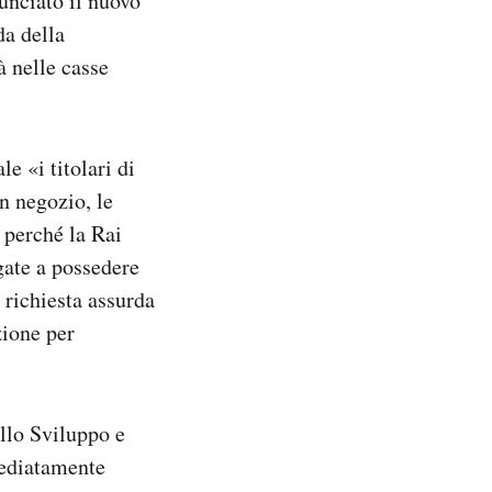
unciato il nuovo
da della
à nelle casse
e «i titolari di
n negozio, le
» perché la Rai
gate a possedere
 richiesta assurda
zione per
llo Sviluppo e
mediatamente