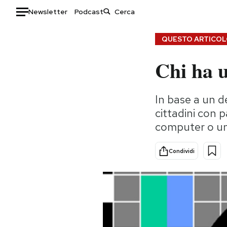
Newsletter
Podcast
Auto
QUESTO ARTICOLO
Chi ha 
HOME
Italia
Moda
In base a un de
Mondo
Libri
cittadini con 
Politica
Consumismi
computer o un
Tecnologia
Storie/Idee
Internet
Ok Boomer!
Condividi
Scienza
Media
Cultura
Europa
Economia
Altrecose
Sport
Mondiali calcio 2026