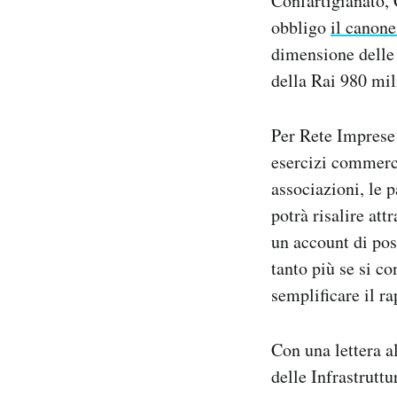
Confartigianato,
obbligo
il canone
dimensione delle 
della Rai 980 mil
Per Rete Imprese I
esercizi commerci
associazioni, le p
potrà risalire at
un account di post
tanto più se si c
semplificare il r
Con una lettera a
delle Infrastrutt