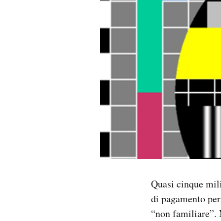
PODCAST
NEWSLETTER
I MIEI PREFERITI
SHOP
CALENDARIO
Quasi cinque mili
AREA PERSONALE
di pagamento per 
Area Personale
“non familiare”. 
Newsletter