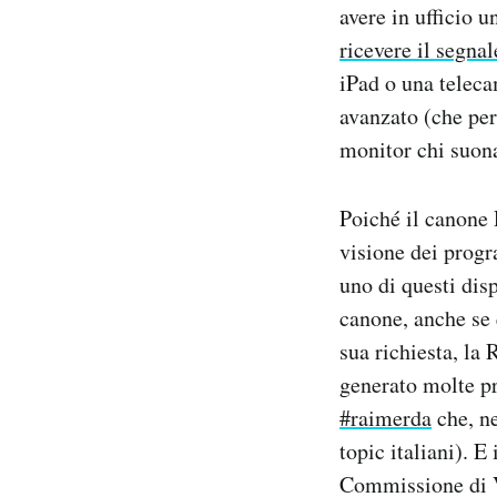
avere in ufficio 
Notifiche mobile
ricevere il segnal
Regala il Post
Hai bisogno di aiuto?
iPad o una teleca
Esci
avanzato (che per
monitor chi suona
Poiché il canone 
visione dei progr
uno di questi disp
canone, anche se 
sua richiesta, la 
generato molte pr
#raimerda
che, ne
topic italiani). E
Commissione di V