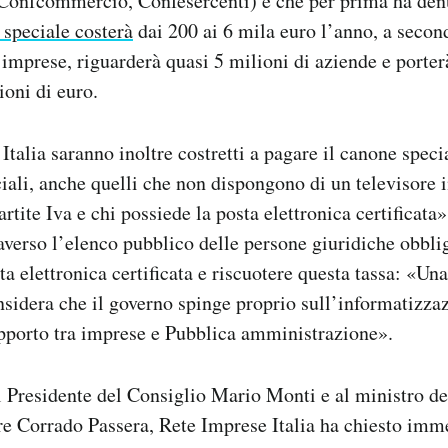
 Confcommercio, Confesercenti) e che per prima ha den
 speciale costerà
dai 200 ai 6 mila euro l’anno, a secon
imprese, riguarderà quasi 5 milioni di aziende e porter
ioni di euro.
talia saranno inoltre costretti a pagare il canone special
ali, anche quelli che non dispongono di un televisore i
artite Iva e chi possiede la posta elettronica certificata
traverso l’elenco pubblico delle persone giuridiche obbli
a elettronica certificata e riscuotere questa tassa: «Una
onsidera che il governo spinge proprio sull’informatizza
apporto tra imprese e Pubblica amministrazione».
l Presidente del Consiglio Mario Monti e al ministro de
ure Corrado Passera, Rete Imprese Italia ha chiesto im