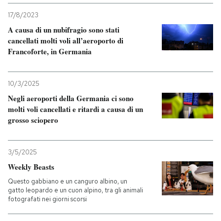
17/8/2023
PODCAST
A causa di un nubifragio sono stati
cancellati molti voli all’aeroporto di
Francoforte, in Germania
NEWSLETTER
10/3/2025
I MIEI PREFERITI
Negli aeroporti della Germania ci sono
molti voli cancellati e ritardi a causa di un
SHOP
grosso sciopero
CALENDARIO
3/5/2025
Weekly Beasts
Questo gabbiano e un canguro albino, un
AREA PERSONALE
gatto leopardo e un cuon alpino, tra gli animali
fotografati nei giorni scorsi
Entra