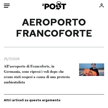
Auto
AEROPORTO
FRANCOFORTE
HOME
Italia
Moda
Mondo
Libri
Politica
Consumismi
25/7/2024
Tecnologia
Storie/Idee
All’aeroporto di Francoforte, in
Internet
Ok Boomer!
Germania, sono ripresi i voli dopo che
Scienza
Media
erano stati sospesi a causa di una protesta
ambientalista
Cultura
Europa
Economia
Altrecose
Sport
Mondiali calcio 2026
Altri articoli su questo argomento