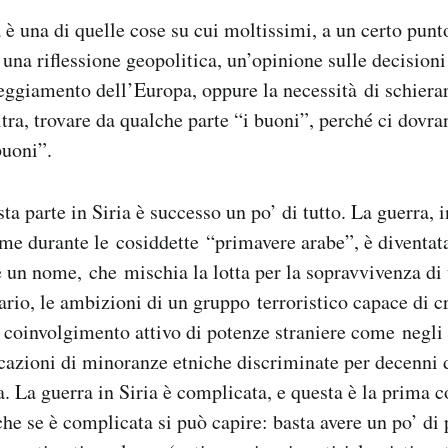
a è una di quelle cose su cui moltissimi, a un certo pun
 una riflessione geopolitica, un’opinione sulle decision
ggiamento dell’Europa, oppure la necessità di schiera
ltra, trovare da qualche parte “i buoni”, perché ci dovr
buoni”.
ta parte in Siria è successo un po’ di tutto. La guerra, i
ime durante le cosiddette “primavere arabe”, è diventata
re un nome, che mischia la lotta per la sopravvivenza d
tario, le ambizioni di un gruppo terroristico capace di c
il coinvolgimento attivo di potenze straniere come negli
icazioni di minoranze etniche discriminate per decenni d
a. La guerra in Siria è complicata, e questa è la prima c
he se è complicata si può capire: basta avere un po’ di 