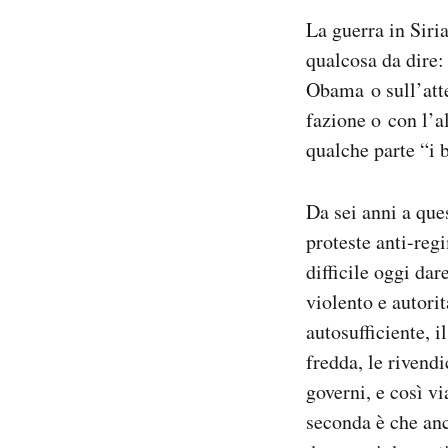
Notifiche mobile
La guerra in Siri
Regala il Post
qualcosa da dire:
Hai bisogno di aiuto?
Obama o sull’atte
Esci
fazione o con l’a
qualche parte “i 
Da sei anni a ques
proteste anti-reg
difficile oggi da
violento e autori
autosufficiente, 
fredda, le rivend
governi, e così vi
seconda è che anc