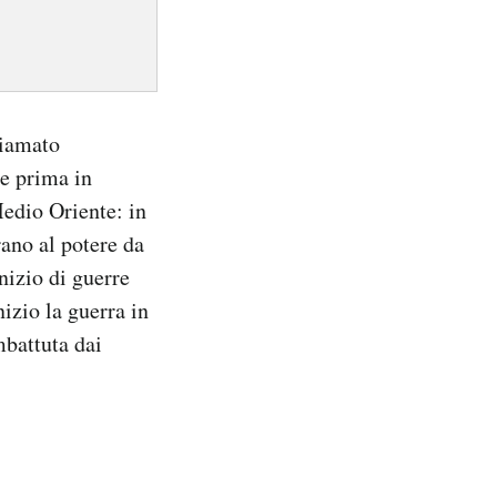
hiamato
se prima in
Medio Oriente: in
rano al potere da
nizio di guerre
nizio la guerra in
mbattuta dai