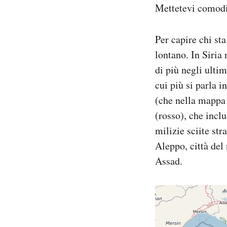
Mettetevi comodi
Per capire chi st
lontano. In Siria 
di più negli ulti
cui più si parla i
(che nella mappa 
(rosso), che incl
milizie sciite str
Aleppo, città del
Assad.