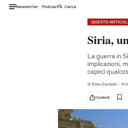
Newsletter
Podcast
Auto
QUESTO ARTICOLO
Siria, u
HOME
Italia
Moda
La guerra in S
Mondo
Libri
implicazioni, 
Politica
Consumismi
capirci qualco
Tecnologia
Storie/Idee
Internet
Ok Boomer!
di
Elena Zacchetti – @el
Scienza
Media
Cultura
Europa
Condividi
Economia
Altrecose
Sport
Mondiali calcio 2026