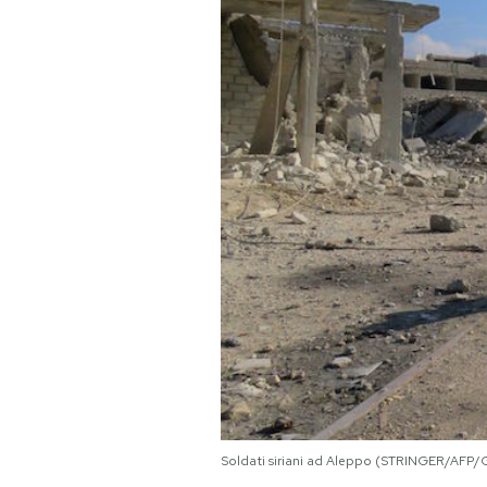
PODCAST
NEWSLETTER
I MIEI PREFERITI
SHOP
CALENDARIO
AREA PERSONALE
Area Personale
Soldati siriani ad Aleppo (STRINGER/AFP/
Newsletter