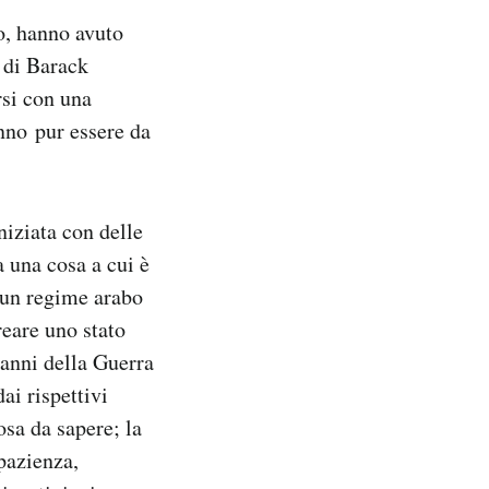
to, hanno avuto
i di Barack
rsi con una
anno pur essere da
niziata con delle
 una cosa a cui è
i un regime arabo
reare uno stato
 anni della Guerra
ai rispettivi
osa da sapere; la
pazienza,