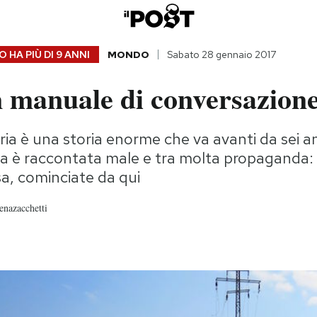
 HA PIÙ DI
9 ANNI
MONDO
Sabato 28 gennaio 2017
n manuale di conversazion
iria è una storia enorme che va avanti da sei a
ma è raccontata male e tra molta propaganda: 
sa, cominciate da qui
enazacchetti