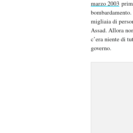
marzo 2003
prima
bombardamento. In
migliaia di pers
Assad. Allora non
c’era niente di tu
governo.