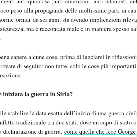
imenti anti-qualcosa (anti-americani, anti-islamisti, ant
poco peso alla propaganda delle moltissime parti in cau
enorme ormai da sei anni, sta avendo implicazioni rileva
 sicurezza, ma è raccontata male e in maniera spesso su
.
ena sapere alcune cose, prima di lanciarsi in riflession
 trovate di seguito: non tutte, solo le cose più importanti
rsazione.
iniziata la guerra in Siria?
e stabilire la data esatta dell’inizio di una guerra civi
flitto tradizionale tra due stati, dove un capo di stato 
a dichiarazione di guerra,
come quella che fece George