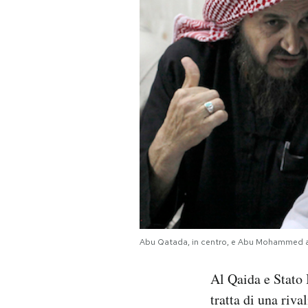
PODCAST
NEWSLETTER
I MIEI PREFERITI
SHOP
CALENDARIO
Abu Qatada, in centro, e Abu Mohammed a
AREA PERSONALE
Al Qaida e Stato
Area Personale
tratta di una riv
Newsletter