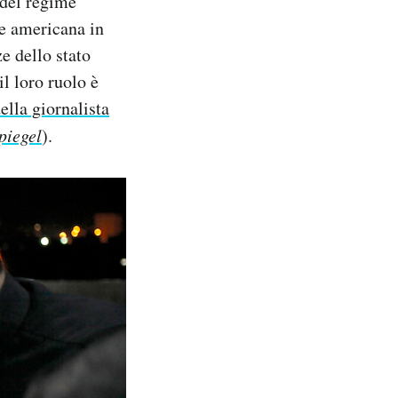
 del regime
ne americana in
e dello stato
il loro ruolo è
ella giornalista
piegel
).