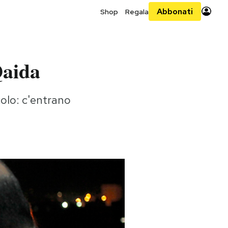
Abbonati
Shop
Regala
Qaida
colo: c'entrano