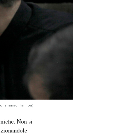
to/Mohammad Hannon)
miche. Non si
sizionandole