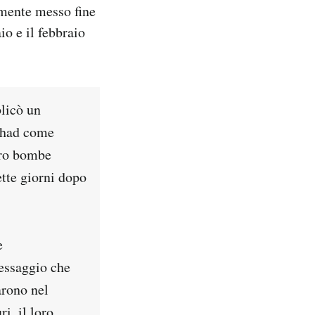
camente messo fine
io e il febbraio
blicò un
jihad come
loro bombe
ette giorni dopo
e
messaggio che
arono nel
i, il loro