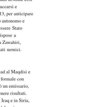
accarsi e
3, per anticipare
po autonomo e
essere Stato
rispose a
a Zawahiri,
tati nemici.
 al Maqdisi e
a formale con
ò un emissario,
nere risultati.
Iraq e in Siria,