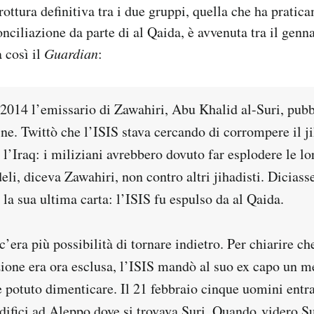
rottura definitiva tra i due gruppi, quella che ha prati
conciliazione da parte di al Qaida, è avvenuta tra il genna
 così il
Guardian
:
 2014 l’emissario di Zawahiri, Abu Khalid al-Suri, pub
ne. Twittò che l’ISIS stava cercando di corrompere il 
 l’Iraq: i miliziani avrebbero dovuto far esplodere le 
deli, diceva Zawahiri, non contro altri jihadisti. Diciass
la sua ultima carta: l’ISIS fu espulso da al Qaida.
c’era più possibilità di tornare indietro. Per chiarire ch
zione era ora esclusa, l’ISIS mandò al suo ex capo un 
e potuto dimenticare. Il 21 febbraio cinque uomini entr
ifici ad Aleppo dove si trovava Suri. Quando videro Sur