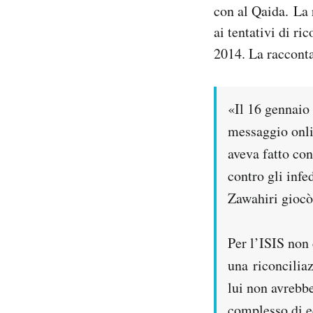
con al Qaida. La 
ai tentativi di ri
2014. La racconta
«Il 16 gennaio
messaggio onli
aveva fatto con
contro gli infe
Zawahiri giocò 
Per l’ISIS non 
una riconcilia
lui non avrebb
complesso di ed