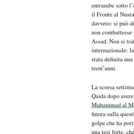
entrambe sotto l’
Notifiche mobile
Regala il Post
il Fronte al Nusr
Hai bisogno di aiuto?
davvero: si può d
Esci
non combattesse i 
Assad. Non si tra
internazionale: l
stata definita un
trent’anni.
La scorsa settim
Qaida dopo avere 
Muhammad al Ma
finora sulla ques
golpe che ha port
una tesi forte, c