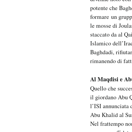
potente che Baghd
formare un gruppo
le mosse di Joul
staccato da al Qa
Islamico dell’Ira
Baghdadi, rifiuta
rimanendo di fatt
Al Maqdisi e A
Quello che succe
il giordano Abu Q
l’ISI annunciata 
Abu Khalid al Suri
Nel frattempo non