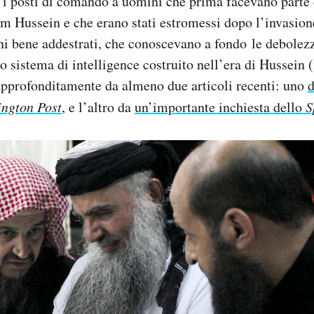
 i posti di comando a uomini che prima facevano parte
m Hussein e che erano stati estromessi dopo l’invasio
i bene addestrati, che conoscevano a fondo le debolezz
o sistema di intelligence costruito nell’era di Hussein (
approfonditamente da almeno due articoli recenti: uno
d
ngton Post
, e l’altro da
un’importante inchiesta dello
S