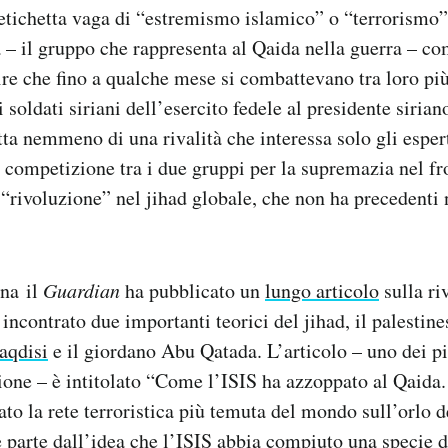
etichetta vaga di “estremismo islamico” o “terrorismo”.
a – il gruppo che rappresenta al Qaida nella guerra – c
ire che fino a qualche mese si combattevano tra loro più
soldati siriani dell’esercito fedele al presidente sirian
tta nemmeno di una rivalità che interessa solo gli esper
a competizione tra i due gruppi per la supremazia nel fro
a “rivoluzione” nel jihad globale, che non ha precedenti 
ana il
Guardian
ha pubblicato un
lungo articolo
sulla riv
incontrato due importanti teorici del jihad, il palestin
qdisi
e il giordano Abu Qatada. L’articolo – uno dei pi
tione – è intitolato “Come l’ISIS ha azzoppato al Qaida.
ato la rete terroristica più temuta del mondo sull’orlo d
he parte dall’idea che l’ISIS abbia compiuto una specie d