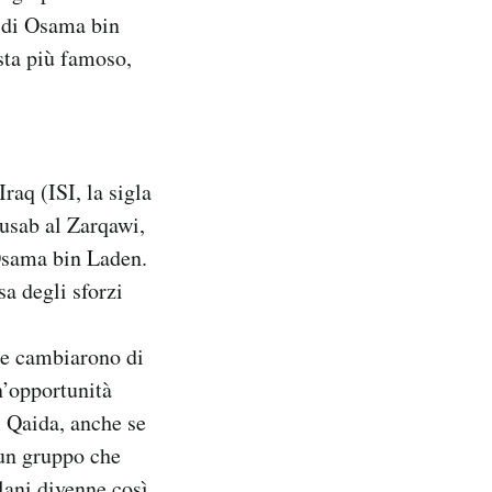
e di Osama bin
sta più famoso,
raq (ISI, la sigla
Musab al Zarqawi,
 Osama bin Laden.
a degli sforzi
se cambiarono di
n’opportunità
l Qaida, anche se
 un gruppo che
lani divenne così