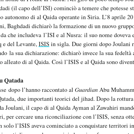
adi (il capo dell’ISI) cominciò a temere che potesse st
 autonomo di al Qaida operante in Siria. L’8 aprile 201
ani, Baghdadi dichiarò la formazione di un nuovo grup
ida che includeva l’ISI e al Nusra: il suo nome doveva 
q e del Levante,
ISIS
in sigla. Due giorni dopo Joulani 
ndo la sua dichiarazione: dichiarò invece la sua fedeltà 
o alleato di al Qaida. Così l’ISIS e al Qaida sono diven
bu Qatada
sse dopo l’hanno raccontato al
Guardian
Abu Muhammad
atada, due importanti teorici del jihad. Dopo la rottur
da Joulani, il capo di al Qaida Ayman al Zawahiri mand
, per cercare una riconciliazione con l’ISIS, senza otte
 solo l’ISIS aveva cominciato a conquistare territori in 