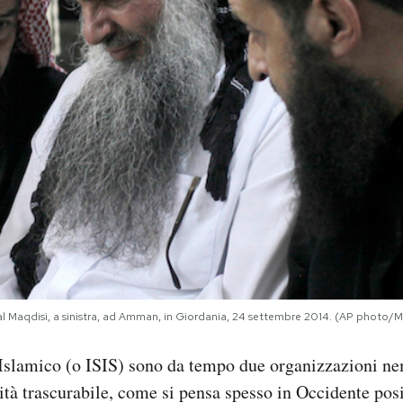
l Maqdisi, a sinistra, ad Amman, in Giordania, 24 settembre 2014. (AP pho
 Islamico (o ISIS) sono da tempo due organizzazioni ne
alità trascurabile, come si pensa spesso in Occidente po