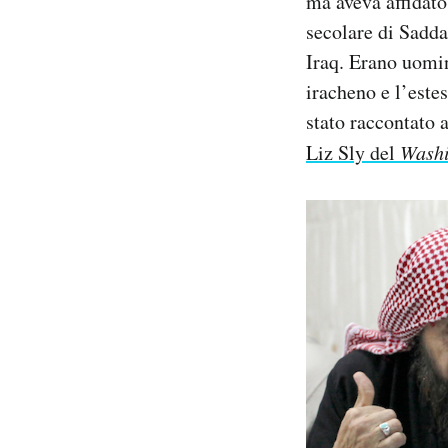
ma aveva affidato
secolare di Sadda
Iraq. Erano uomin
iracheno e l’estes
stato raccontato 
Liz Sly del
Washi