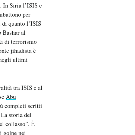
 In Siria l’ISIS e
ombattono per
 di quanto l’ISIS
o Bashar al
ti di terrorismo
nte jihadista è
negli ultimi
alità tra ISIS e al
ese
Abu
ù completi scritti
 La storia del
el collasso”. È
i golpe nei