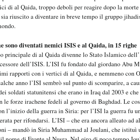
tici di al Qaida, troppo deboli per reagire dopo la mort
sia riuscito a diventare in breve tempo il gruppo jihadi
 mondo.
e sono diventati nemici ISIS e al Qaida, in 15 righe
o principale di al Qaida divenne lo Stato Islamico dell’I
ecessore dell’ISIS. L’ISI fu fondato dal giordano Abu 
imi rapporti con i vertici di al Qaida, e nemmeno con
alche anno l’ISI sembrò sul punto di scomparire, a caus
dei soldati statunitensi che erano in Iraq dal 2003 e che
 le forze irachene fedeli al governo di Baghdad. Le co
 l’inizio della guerra in Siria: per l’ISI la guerra fu u
erata per rifondarsi. L’ISI – che era ancora alleato ad a
oni – mandò in Siria Muhammad al Joulani, che istituì
il nome di Fronte al Nusra. Nel giro di poco tempo Jou