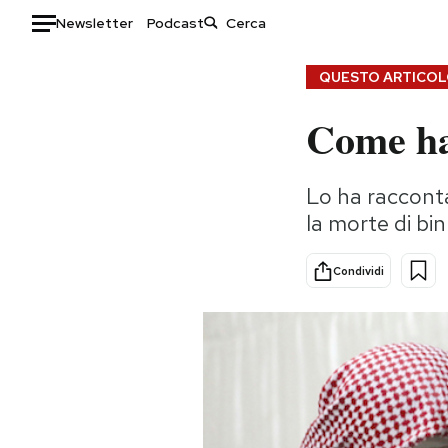
Newsletter
Podcast
Auto
QUESTO ARTICOLO
Come ha 
HOME
Italia
Moda
Lo ha racconta
Mondo
Libri
la morte di bi
Politica
Consumismi
Tecnologia
Storie/Idee
Condividi
Internet
Ok Boomer!
Scienza
Media
Cultura
Europa
Economia
Altrecose
Sport
Mondiali calcio 2026