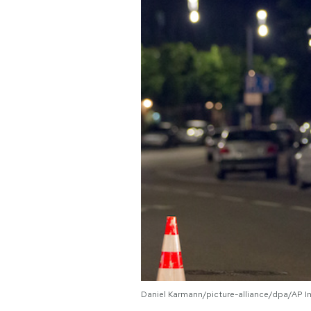
PODCAST
NEWSLETTER
I MIEI PREFERITI
SHOP
CALENDARIO
AREA PERSONALE
Area Personale
Daniel Karmann/picture-alliance/dpa/AP 
Newsletter