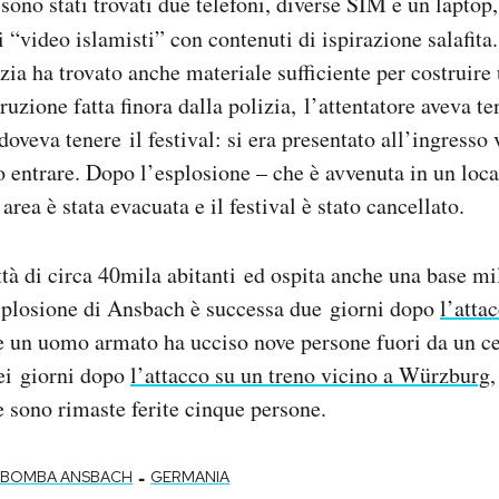
ono stati trovati due telefoni, diverse SIM e un laptop,
i “video islamisti” con contenuti di ispirazione salafita
zia ha trovato anche materiale sufficiente per costruire
ruzione fatta finora dalla polizia, l’attentatore aveva te
doveva tenere il festival: si era presentato all’ingresso
to entrare. Dopo l’esplosione – che è avvenuta in un loc
area è stata evacuata e il festival è stato cancellato.
tà di circa 40mila abitanti ed ospita anche una base mi
esplosione di Ansbach è successa due giorni dopo
l’atta
le un uomo armato ha ucciso nove persone fuori da un c
ei giorni dopo
l’attacco su un treno vicino a Würzburg
e sono rimaste ferite cinque persone.
-
BOMBA ANSBACH
GERMANIA