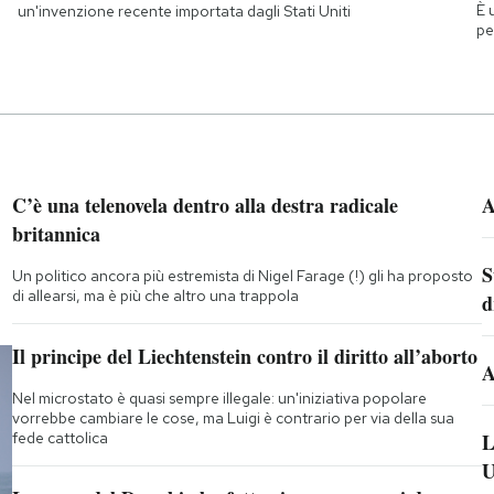
È 
un'invenzione recente importata dagli Stati Uniti
pe
C’è una telenovela dentro alla destra radicale
A
britannica
S
Un politico ancora più estremista di Nigel Farage (!) gli ha proposto
di allearsi, ma è più che altro una trappola
d
Il principe del Liechtenstein contro il diritto all’aborto
A
Nel microstato è quasi sempre illegale: un'iniziativa popolare
vorrebbe cambiare le cose, ma Luigi è contrario per via della sua
fede cattolica
L
U