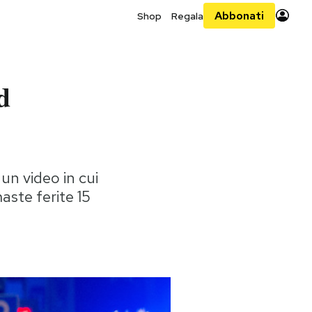
Abbonati
Shop
Regala
d
 un video in cui
aste ferite 15