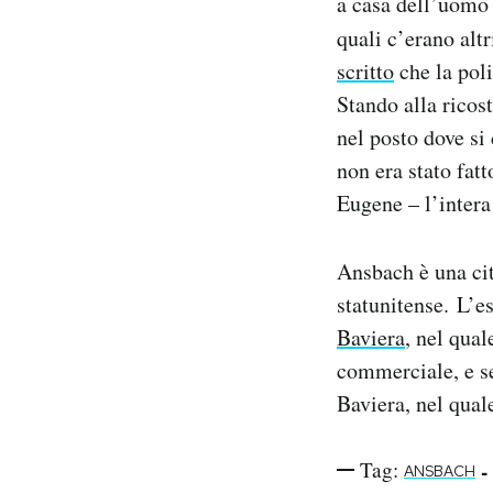
a casa dell’uomo s
quali c’erano altr
scritto
che la poli
Stando alla ricost
nel posto dove si 
non era stato fat
Eugene – l’intera 
Ansbach è una cit
statunitense. L’
Baviera
, nel qua
commerciale, e s
Baviera, nel qual
Tag:
-
ANSBACH