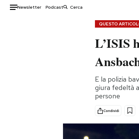
Newsletter
Podcast
Auto
QUESTO ARTICOLO
L’ISIS h
HOME
Italia
Moda
Ansbac
Mondo
Libri
Politica
Consumismi
E la polizia ba
Tecnologia
Storie/Idee
giura fedeltà 
Internet
Ok Boomer!
persone
Scienza
Media
Cultura
Europa
Condividi
Economia
Altrecose
Sport
Mondiali calcio 2026