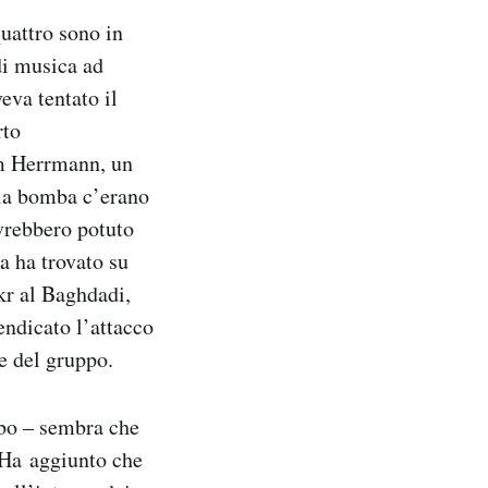
uattro sono in
di musica ad
eva tentato il
rto
him Herrmann, un
la bomba c’erano
avrebbero potuto
a ha trovato su
akr al Baghdadi,
endicato l’attacco
e del gruppo.
abo – sembra che
 Ha aggiunto che