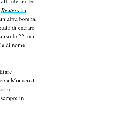
 all’interno dei
.
Reuters
ha
 un’altra bomba.
ntato di entrare
 verso le 22, ma
ale di nome
litare
cco a Monaco di
entro
, sempre in