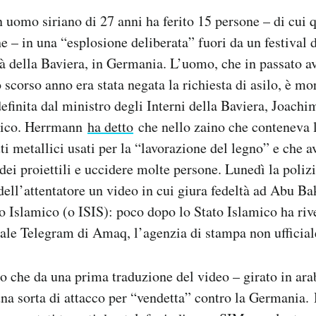
uomo siriano di 27 anni ha ferito 15 persone – di cui q
he – in una “esplosione deliberata” fuori da un festival 
à della Baviera, in Germania. L’uomo, che in passato av
o scorso anno era stata negata la richiesta di asilo, è mo
definita dal ministro degli Interni della Baviera, Joac
stico. Herrmann
ha detto
che nello zaino che conteneva 
ti metallici usati per la “lavorazione del legno” e che 
ei proiettili e uccidere molte persone. Lunedì la polizi
 dell’attentatore un video in cui giura fedeltà ad Abu B
to Islamico (o ISIS): poco dopo lo Stato Islamico ha riv
nale Telegram di Amaq, l’agenzia di stampa non ufficial
 che da una prima traduzione del video – girato in ar
na sorta di attacco per “vendetta” contro la Germania.