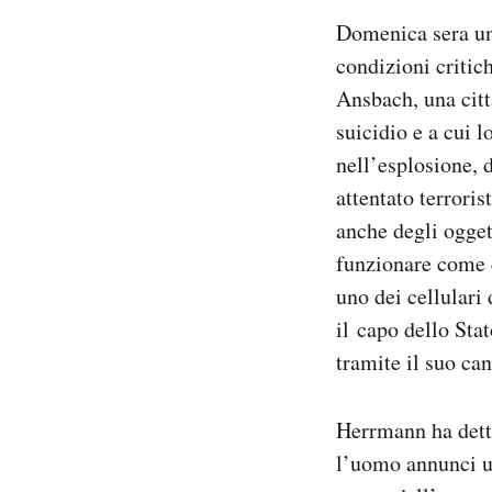
Notifiche mobile
Domenica sera un 
Regala il Post
condizioni critic
Hai bisogno di aiuto?
Ansbach, una citt
Esci
suicidio e a cui l
nell’esplosione, 
attentato terrori
anche degli ogget
funzionare come d
uno dei cellulari
il capo dello Sta
tramite il suo ca
Herrmann ha detto
l’uomo annunci u