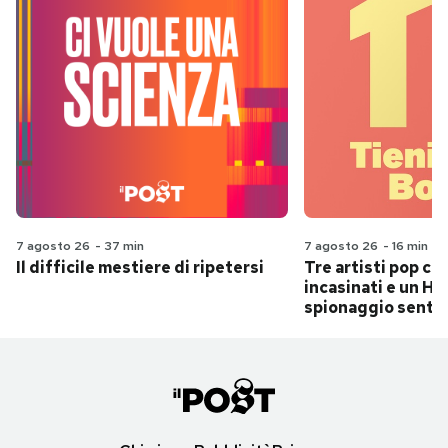
7 agosto 26
-
37 min
7 agosto 26
-
16 min
Il difficile mestiere di ripetersi
Tre artisti pop ch
incasinati e un Hit
spionaggio senti