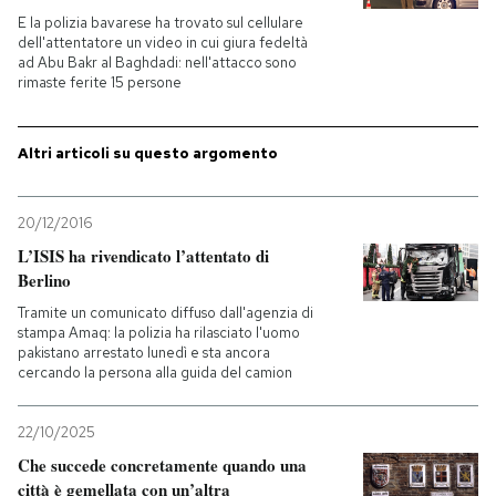
E la polizia bavarese ha trovato sul cellulare
dell'attentatore un video in cui giura fedeltà
PODCAST
ad Abu Bakr al Baghdadi: nell'attacco sono
rimaste ferite 15 persone
NEWSLETTER
Altri articoli su questo argomento
I MIEI PREFERITI
20/12/2016
L’ISIS ha rivendicato l’attentato di
SHOP
Berlino
Tramite un comunicato diffuso dall'agenzia di
stampa Amaq: la polizia ha rilasciato l'uomo
CALENDARIO
pakistano arrestato lunedì e sta ancora
cercando la persona alla guida del camion
AREA PERSONALE
22/10/2025
Entra
Che succede concretamente quando una
città è gemellata con un’altra