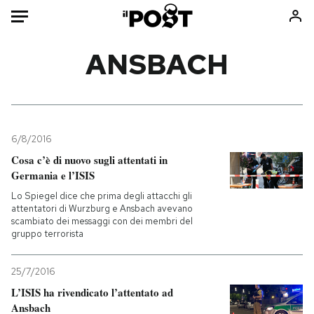
Auto
ANSBACH
HOME
Italia
Moda
Mondo
Libri
6/8/2016
Politica
Consumismi
Cosa c’è di nuovo sugli attentati in
Germania e l’ISIS
Tecnologia
Storie/Idee
Lo Spiegel dice che prima degli attacchi gli
Internet
Ok Boomer!
attentatori di Wurzburg e Ansbach avevano
Scienza
Media
scambiato dei messaggi con dei membri del
gruppo terrorista
Cultura
Europa
Economia
Altrecose
25/7/2016
Sport
Mondiali calcio 2026
L’ISIS ha rivendicato l’attentato ad
Ansbach