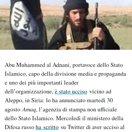
PODCAST
NEWSLETTER
I MIEI PREFERITI
Abu Muhammed al Adnani, portavoce dello Stato
SHOP
Islamico, capo della divisione media e propaganda
e uno dei più importanti leader
CALENDARIO
dell’organizzazione,
è stato ucciso
vicino ad
Aleppo, in Siria: lo ha annunciato martedì 30
agosto
Amaq
, l’agenzia di stampa non ufficiale
AREA PERSONALE
dello Stato Islamico. Mercoledì il ministero della
Area Personale
Difesa russo
ha scritto
su Twitter di aver ucciso al
Newsletter