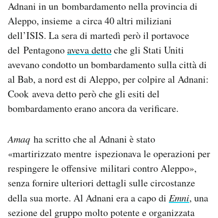
Adnani in un bombardamento nella provincia di
Notifiche mobile
Aleppo, insieme a circa 40 altri miliziani
Regala il Post
Hai bisogno di aiuto?
dell’ISIS. La sera di martedì però il portavoce
Esci
del Pentagono
aveva detto
che gli Stati Uniti
avevano condotto un bombardamento sulla città di
al Bab, a nord est di Aleppo, per colpire al Adnani:
Cook aveva detto però che gli esiti del
bombardamento erano ancora da verificare.
Amaq
ha scritto che al Adnani è stato
«martirizzato mentre ispezionava le operazioni per
respingere le offensive militari contro Aleppo»,
senza fornire ulteriori dettagli sulle circostanze
della sua morte. Al Adnani era a capo di
Emni
, una
sezione del gruppo molto potente e organizzata