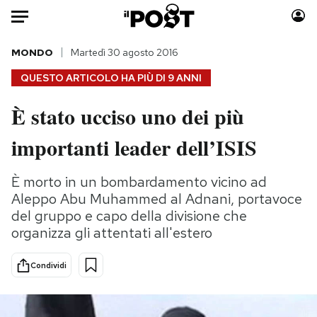
Auto
MONDO
Martedì 30 agosto 2016
QUESTO ARTICOLO HA PIÙ DI
9 ANNI
HOME
È stato ucciso uno dei più
Italia
Moda
importanti leader dell’ISIS
Mondo
Libri
Politica
Consumismi
È morto in un bombardamento vicino ad
Tecnologia
Storie/Idee
Aleppo Abu Muhammed al Adnani, portavoce
Internet
Ok Boomer!
del gruppo e capo della divisione che
Scienza
Media
organizza gli attentati all'estero
Cultura
Europa
Economia
Altrecose
Condividi
Sport
Mondiali calcio 2026