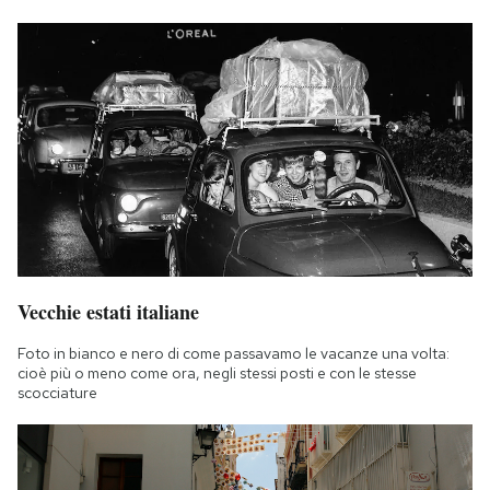
Vecchie estati italiane
Foto in bianco e nero di come passavamo le vacanze una volta:
cioè più o meno come ora, negli stessi posti e con le stesse
scocciature