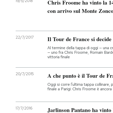
19/5/2018
Chris Froome ha vinto la 14
con arrivo sul Monte Zonc
PODCAST
NEWSLETTER
22/7/2017
Il Tour de France si decide
I MIEI PREFERITI
Al termine della tappa di oggi — una c
— uno fra Chris Froome, Romain Barde
vittoria finale
SHOP
20/7/2015
A che punto è il Tour de F
CALENDARIO
Oggi si corre l'ultima tappa collinare, 
finale a Parigi: Chris Froome è ancora
AREA PERSONALE
Entra
17/7/2016
Jarlinson Pantano ha vinto