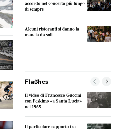
accordo nel concerto più lungo
di sempre
Il ci
parla
Alcuni ristoranti si danno la
nessu
mancia da soli
Fla
hes
Il video di Francesco Guccini
Sulla
con l’eskimo «a Santa Lucia»
vorti
nel 1965
veder
Il particolare rapporto tra
La ve