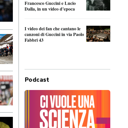
Francesco Guccini e Lucio
“Loco
Dalla, in un video d’epoca
Franc
I video dei fan che cantano le
Il de
canzoni di Guccini in via Paolo
Edoar
Fabbri 43
cappi
Podcast