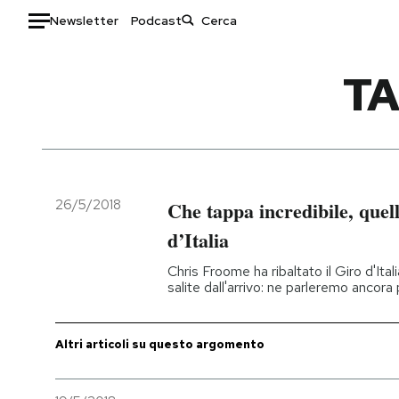
Newsletter
Podcast
Auto
T
HOME
Italia
Moda
Mondo
Libri
Politica
Consumismi
26/5/2018
Che tappa incredibile, quell
Tecnologia
Storie/Idee
d’Italia
Internet
Ok Boomer!
Chris Froome ha ribaltato il Giro d'Ita
Scienza
Media
salite dall'arrivo: ne parleremo ancor
Cultura
Europa
Economia
Altrecose
Altri articoli su questo argomento
Sport
Mondiali calcio 2026