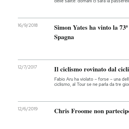
delle salite: domani ci sarà la passerel
16/9/2018
Simon Yates ha vinto la 73ª 
Spagna
12/7/2017
Il ciclismo rovinato dal cic
Fabio Aru ha violato – forse – una del
ciclismo, al Tour se ne parla da tre gio
12/6/2019
Chris Froome non partecip