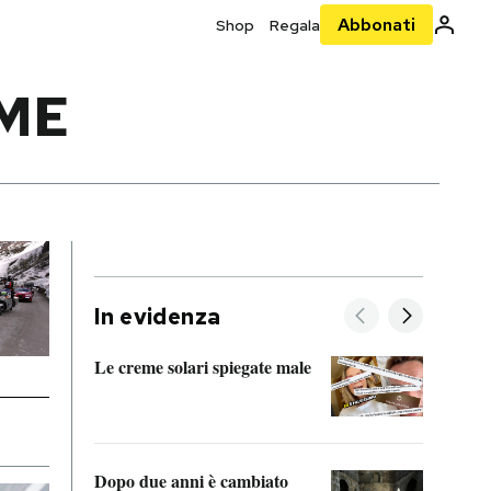
Abbonati
Shop
Regala
ME
In evidenza
Le creme solari spiegate male
FitAc
guerr
Dopo due anni è cambiato
A cos