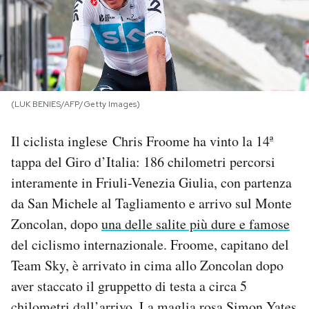
PODCAST
NEWSLETTER
(LUK BENIES/AFP/Getty Images)
I MIEI PREFERITI
Il ciclista inglese Chris Froome ha vinto la 14ª
tappa del Giro d’Italia: 186 chilometri percorsi
SHOP
interamente in Friuli-Venezia Giulia, con partenza
da San Michele al Tagliamento e arrivo sul Monte
CALENDARIO
Zoncolan, dopo
una delle salite più dure e famose
del ciclismo internazionale. Froome, capitano del
AREA PERSONALE
Team Sky, è arrivato in cima allo Zoncolan dopo
aver staccato il gruppetto di testa a circa 5
Area Personale
Newsletter
chilometri dall’arrivo. La maglia rosa Simon Yates