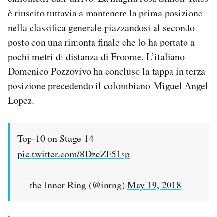
Notifiche mobile
è riuscito tuttavia a mantenere la prima posizione
Regala il Post
nella classifica generale piazzandosi al secondo
Hai bisogno di aiuto?
posto con una rimonta finale che lo ha portato a
Esci
pochi metri di distanza di Froome. L’italiano
Domenico Pozzovivo ha concluso la tappa in terza
posizione precedendo il colombiano Miguel Angel
Lopez.
Top-10 on Stage 14
pic.twitter.com/8DzcZF51sp
— the Inner Ring (@inrng)
May 19, 2018