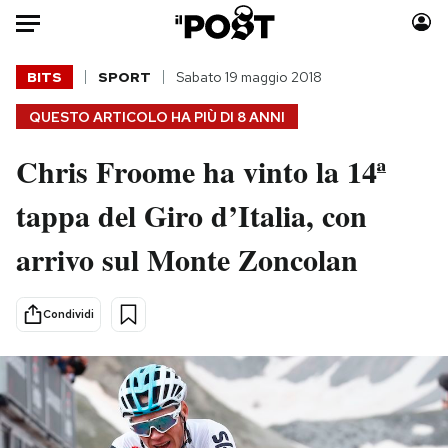
Auto
BITS
SPORT
Sabato 19 maggio 2018
QUESTO ARTICOLO HA PIÙ DI
8 ANNI
HOME
Chris Froome ha vinto la 14ª
Italia
Moda
Mondo
Libri
tappa del Giro d’Italia, con
Politica
Consumismi
arrivo sul Monte Zoncolan
Tecnologia
Storie/Idee
Internet
Ok Boomer!
Scienza
Media
Condividi
Cultura
Europa
Economia
Altrecose
Sport
Mondiali calcio 2026