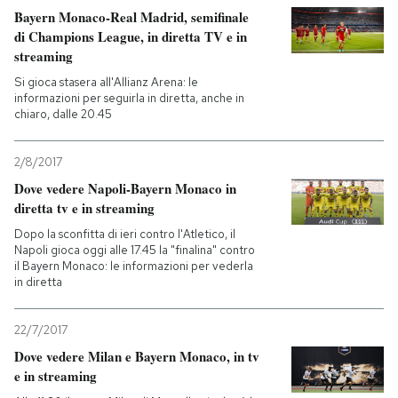
Bayern Monaco-Real Madrid, semifinale
di Champions League, in diretta TV e in
PODCAST
streaming
Si gioca stasera all'Allianz Arena: le
NEWSLETTER
informazioni per seguirla in diretta, anche in
chiaro, dalle 20.45
I MIEI PREFERITI
2/8/2017
Dove vedere Napoli-Bayern Monaco in
diretta tv e in streaming
SHOP
Dopo la sconfitta di ieri contro l'Atletico, il
Napoli gioca oggi alle 17.45 la "finalina" contro
il Bayern Monaco: le informazioni per vederla
CALENDARIO
in diretta
AREA PERSONALE
22/7/2017
Dove vedere Milan e Bayern Monaco, in tv
Entra
e in streaming