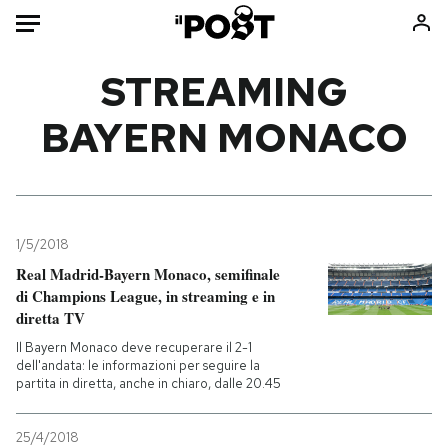
Auto
STREAMING
BAYERN MONACO
HOME
Italia
Moda
Mondo
Libri
Politica
Consumismi
1/5/2018
Tecnologia
Storie/Idee
Real Madrid-Bayern Monaco, semifinale
Internet
Ok Boomer!
di Champions League, in streaming e in
Scienza
Media
diretta TV
Cultura
Europa
Il Bayern Monaco deve recuperare il 2-1
dell'andata: le informazioni per seguire la
Economia
Altrecose
partita in diretta, anche in chiaro, dalle 20.45
Sport
Mondiali calcio 2026
25/4/2018