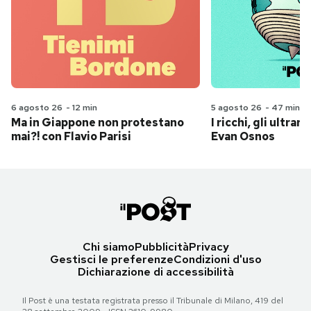
6 agosto 26
-
12 min
5 agosto 26
-
47 min
Ma in Giappone non protestano
I ricchi, gli ultrari
mai?! con Flavio Parisi
Evan Osnos
Chi siamo
Pubblicità
Privacy
Gestisci le preferenze
Condizioni d'uso
Dichiarazione di accessibilità
Il Post è una testata registrata presso il Tribunale di Milano, 419 del