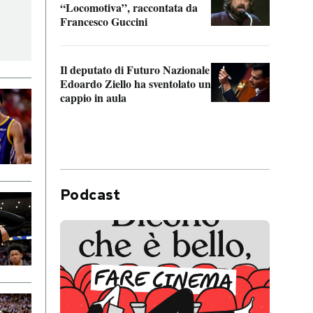
“Locomotiva”, raccontata da
inseg
Francesco Guccini
Khers
Il deputato di Futuro Nazionale
La pl
Edoardo Ziello ha sventolato un
da P
cappio in aula
Podcast