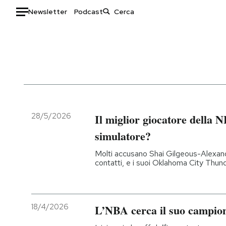
Newsletter
Podcast
Auto
HOME
Italia
Moda
Mondo
Libri
Politica
Consumismi
28/5/2026
Il miglior giocatore della N
Tecnologia
Storie/Idee
simulatore?
Internet
Ok Boomer!
Molti accusano Shai Gilgeous-Alexand
Scienza
Media
contatti, e i suoi Oklahoma City Thunde
Cultura
Europa
Economia
Altrecose
Sport
Mondiali calcio 2026
18/4/2026
L’NBA cerca il suo campio