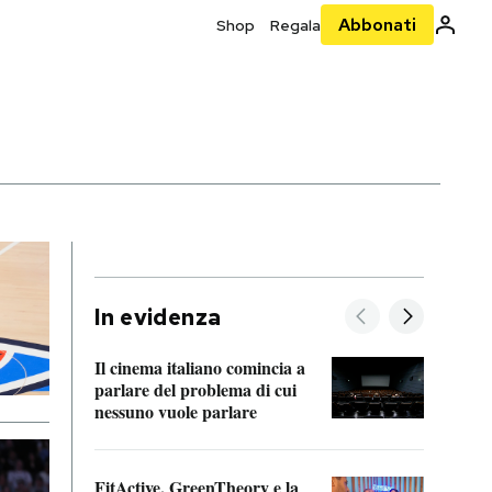
Abbonati
Shop
Regala
In evidenza
Il cinema italiano comincia a
A cos
parlare del problema di cui
nessuno vuole parlare
Cosa 
FitActive, GreenTheory e la