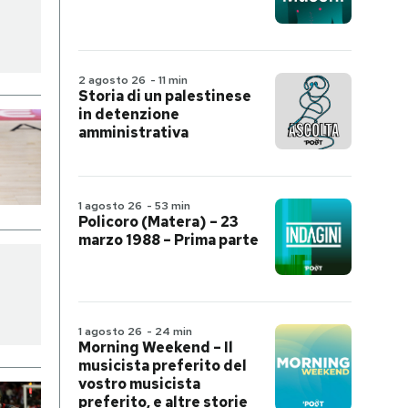
2 agosto 26
-
11 min
Storia di un palestinese
in detenzione
amministrativa
1 agosto 26
-
53 min
Policoro (Matera) – 23
marzo 1988 – Prima parte
1 agosto 26
-
24 min
Morning Weekend – Il
musicista preferito del
vostro musicista
preferito, e altre storie