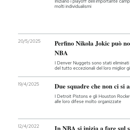
Iniziano i playoff dell'importante cam
molti individualismi
PODCAST
NEWSLETTER
20/5/2025
Perfino Nikola Jokic può no
I MIEI PREFERITI
NBA
I Denver Nuggets sono stati eliminati 
del tutto eccezionali del loro miglior 
SHOP
19/4/2025
Due squadre che non ci si a
CALENDARIO
I Detroit Pistons e gli Houston Rocket
alle loro difese molto organizzate
AREA PERSONALE
Entra
12/4/2022
In NBA si inizia a fare sul 