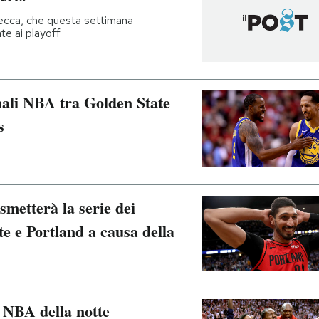
 secca, che questa settimana
te ai playoff
inali NBA tra Golden State
s
smetterà la serie dei
e e Portland a causa della
i NBA della notte