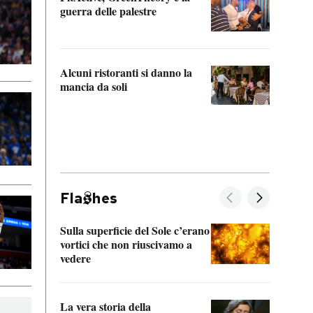
“Odis
guerra delle palestre
Che s
strum
Alcuni ristoranti si danno la
mancia da soli
Fla
hes
Sulla superficie del Sole c’erano
Il fi
vortici che non riuscivamo a
facen
vedere
dentr
La vera storia della
Il vi