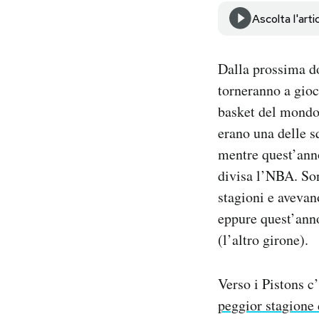
Notifiche mobile
Ascolta l'arti
Regala il Post
Hai bisogno di aiuto?
Dalla prossima do
Esci
torneranno a gioc
basket del mondo.
erano una delle s
mentre quest’anno
divisa l’NBA. Son
stagioni e avevan
eppure quest’anno
(l’altro girone).
Verso i Pistons c
peggior stagione 