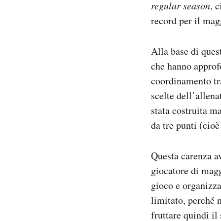
regular season
, 
record per il mag
Alla base di quest
che hanno approf
coordinamento tra 
scelte dell’allen
stata costruita m
da tre punti (cio
Questa carenza av
giocatore di magg
gioco e organizza
limitato, perché 
fruttare quindi il