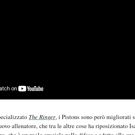
pecializzato
The
Ringer
,
i Pistons sono però migliorati s
uovo allenatore, che tra le altre cose ha riposizionato I
ro, che è un ruolo cruciale nella difesa e adatto alle sue