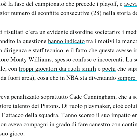
cioè la fase del campionato che precede i playoff, e
avev
gior numero di sconfitte consecutive (28) nella storia 
i risultati c’era un evidente disordine societario: i med
ondito la questione
hanno indicato
tra i motivi la manc
dirigenza e staff tecnico, e il fatto che questa avesse i
atore Monty Williams, spesso confuse e incoerenti. La s
ale, con
troppi giocatori dai ruoli simili
e
pochi
che sape
è da fuori area), cosa che in NBA sta diventando
sempre 
eva penalizzato soprattutto Cade Cunningham, che a sol
iore talento dei Pistons. Di ruolo playmaker, cioè colui
 l’attacco della squadra, l’anno scorso il suo impatto er
non aveva compagni in grado di fare canestro con continu
 suo gioco.