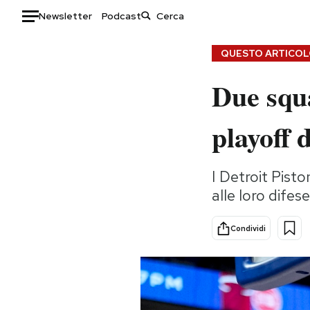
Newsletter
Podcast
Auto
QUESTO ARTICOLO
Due squa
HOME
Italia
Moda
playoff
Mondo
Libri
Politica
Consumismi
I Detroit Pist
Tecnologia
Storie/Idee
alle loro dife
Internet
Ok Boomer!
Scienza
Media
Condividi
Cultura
Europa
Economia
Altrecose
Sport
Mondiali calcio 2026