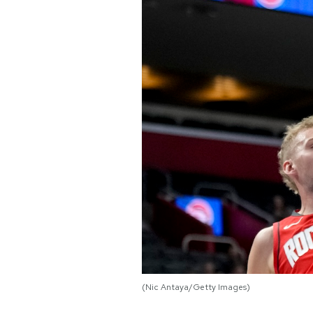
PODCAST
NEWSLETTER
I MIEI PREFERITI
SHOP
CALENDARIO
AREA PERSONALE
Area Personale
(Nic Antaya/Getty Images)
Newsletter