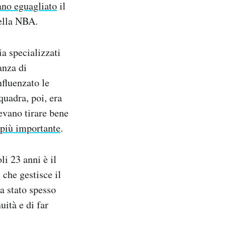
ano eguagliato
il
della NBA.
ia specializzati
anza di
nfluenzato le
quadra, poi, era
vano tirare bene
più importante
.
i 23 anni è il
 che gestisce il
a stato spesso
ità e di far