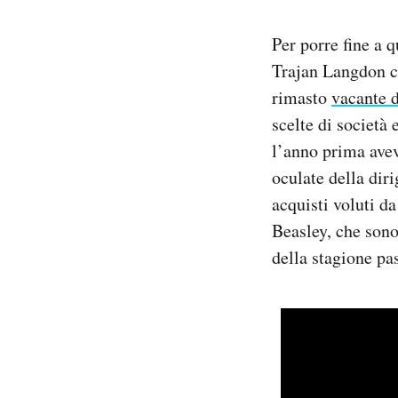
Per porre fine a q
Trajan Langdon co
rimasto
vacante 
scelte di società
l’anno prima avev
oculate della dir
acquisti voluti d
Beasley, che sono
della stagione p