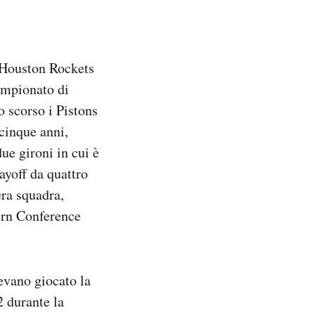
i Houston Rockets
campionato di
o scorso i Pistons
 cinque anni,
ue gironi in cui è
ayoff da quattro
era squadra,
tern Conference
evano giocato la
2 durante la