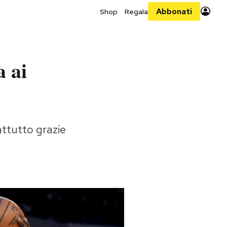
Abbonati
Shop
Regala
a ai
attutto grazie