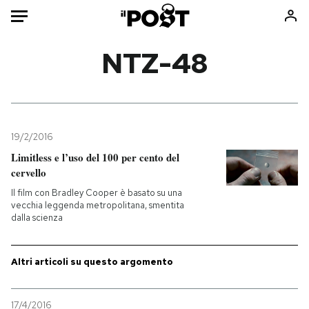
Auto
NTZ-48
HOME
Italia
Moda
Mondo
Libri
19/2/2016
Politica
Consumismi
Limitless e l’uso del 100 per cento del
cervello
Tecnologia
Storie/Idee
Il film con Bradley Cooper è basato su una
Internet
Ok Boomer!
vecchia leggenda metropolitana, smentita
Scienza
Media
dalla scienza
Cultura
Europa
Economia
Altrecose
Altri articoli su questo argomento
Sport
Mondiali calcio 2026
17/4/2016