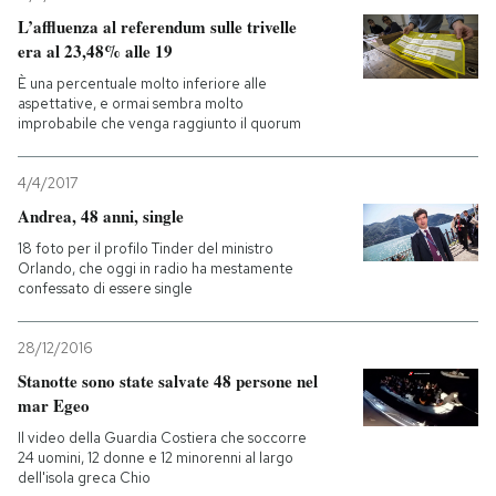
L’affluenza al referendum sulle trivelle
PODCAST
era al 23,48% alle 19
È una percentuale molto inferiore alle
aspettative, e ormai sembra molto
NEWSLETTER
improbabile che venga raggiunto il quorum
4/4/2017
I MIEI PREFERITI
Andrea, 48 anni, single
18 foto per il profilo Tinder del ministro
SHOP
Orlando, che oggi in radio ha mestamente
confessato di essere single
CALENDARIO
28/12/2016
Stanotte sono state salvate 48 persone nel
mar Egeo
AREA PERSONALE
Il video della Guardia Costiera che soccorre
Entra
24 uomini, 12 donne e 12 minorenni al largo
dell'isola greca Chio