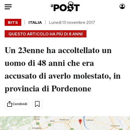
Auto
BITS
ITALIA
Lunedì 13 novembre 2017
QUESTO ARTICOLO HA PIÙ DI
8 ANNI
HOME
Un 23enne ha accoltellato un
Italia
Moda
Mondo
Libri
uomo di 48 anni che era
Politica
Consumismi
accusato di averlo molestato, in
Tecnologia
Storie/Idee
Internet
Ok Boomer!
provincia di Pordenone
Scienza
Media
Cultura
Europa
Condividi
Economia
Altrecose
Sport
Mondiali calcio 2026