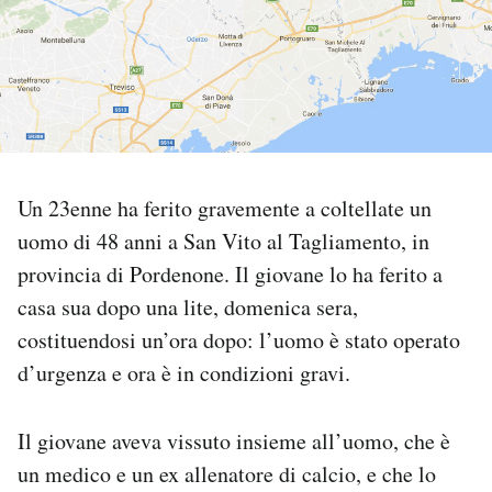
PODCAST
NEWSLETTER
I MIEI PREFERITI
Un 23enne ha ferito gravemente a coltellate un
uomo di 48 anni a San Vito al Tagliamento, in
SHOP
provincia di Pordenone. Il giovane lo ha ferito a
casa sua dopo una lite, domenica sera,
CALENDARIO
costituendosi un’ora dopo: l’uomo è stato operato
d’urgenza e ora è in condizioni gravi.
AREA PERSONALE
Il giovane aveva vissuto insieme all’uomo, che è
Area Personale
un medico e un ex allenatore di calcio, e che lo
Newsletter