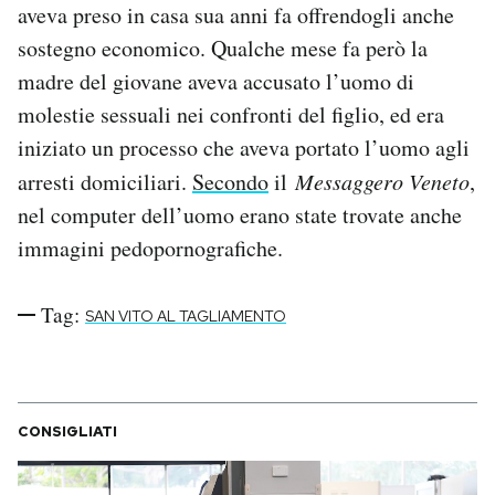
aveva preso in casa sua anni fa offrendogli anche
Notifiche mobile
sostegno economico. Qualche mese fa però la
Regala il Post
Hai bisogno di aiuto?
madre del giovane aveva accusato l’uomo di
Esci
molestie sessuali nei confronti del figlio, ed era
iniziato un processo che aveva portato l’uomo agli
arresti domiciliari.
Secondo
il
Messaggero Veneto
,
nel computer dell’uomo erano state trovate anche
immagini pedopornografiche.
Tag:
SAN VITO AL TAGLIAMENTO
CONSIGLIATI