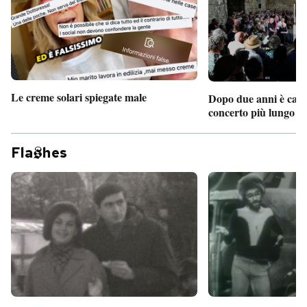
Le creme solari spiegate male
Dopo due anni è camb
concerto più lungo d
Fla
hes