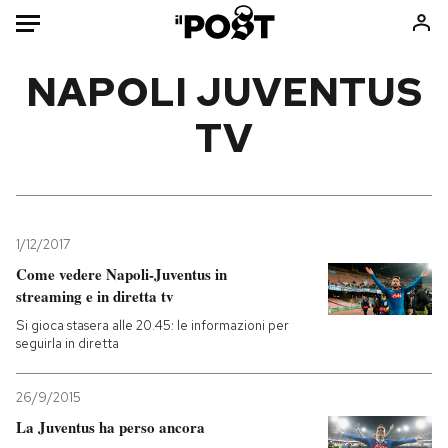
Auto
NAPOLI JUVENTUS
TV
HOME
Italia
Moda
Mondo
Libri
Politica
Consumismi
1/12/2017
Tecnologia
Storie/Idee
Come vedere Napoli-Juventus in
Internet
Ok Boomer!
streaming e in diretta tv
Scienza
Media
Si gioca stasera alle 20.45: le informazioni per
Cultura
Europa
seguirla in diretta
Economia
Altrecose
26/9/2015
Sport
Mondiali calcio 2026
La Juventus ha perso ancora