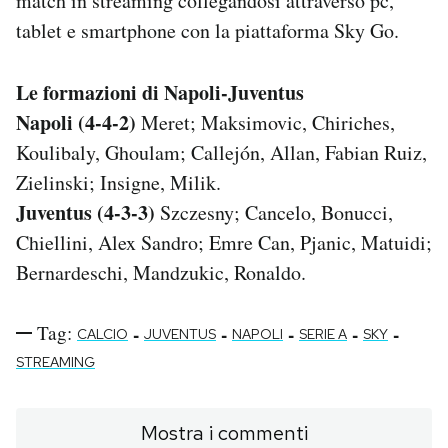
match in streaming collegandosi attraverso pc,
tablet e smartphone con la piattaforma Sky Go.
Le formazioni di Napoli-Juventus
Napoli (4-4-2)
Meret; Maksimovic, Chiriches,
Koulibaly, Ghoulam; Callejón, Allan, Fabian Ruiz,
Zielinski; Insigne, Milik.
Juventus (4-3-3)
Szczesny; Cancelo, Bonucci,
Chiellini, Alex Sandro; Emre Can, Pjanic, Matuidi;
Bernardeschi, Mandzukic, Ronaldo.
Tag:
-
-
-
-
-
CALCIO
JUVENTUS
NAPOLI
SERIE A
SKY
STREAMING
Mostra i commenti