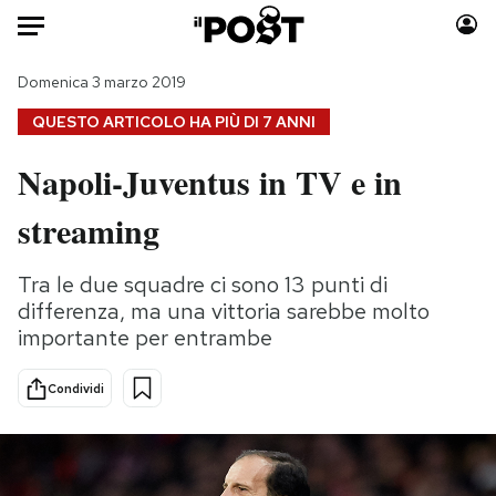
Auto
Domenica 3 marzo 2019
QUESTO ARTICOLO HA PIÙ DI
7 ANNI
HOME
Napoli-Juventus in TV e in
Italia
Moda
streaming
Mondo
Libri
Politica
Consumismi
Tra le due squadre ci sono 13 punti di
Tecnologia
Storie/Idee
differenza, ma una vittoria sarebbe molto
Internet
Ok Boomer!
importante per entrambe
Scienza
Media
Cultura
Europa
Condividi
Economia
Altrecose
Sport
Mondiali calcio 2026