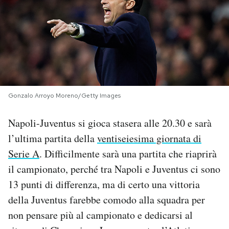
PODCAST
NEWSLETTER
I MIEI PREFERITI
Gonzalo Arroyo Moreno/Getty Images
Napoli-Juventus si gioca stasera alle 20.30 e sarà
SHOP
l’ultima partita della
ventiseiesima giornata di
Serie A
. Difficilmente sarà una partita che riaprirà
CALENDARIO
il campionato, perché tra Napoli e Juventus ci sono
13 punti di differenza, ma di certo una vittoria
AREA PERSONALE
della Juventus farebbe comodo alla squadra per
Area Personale
non pensare più al campionato e dedicarsi al
Newsletter