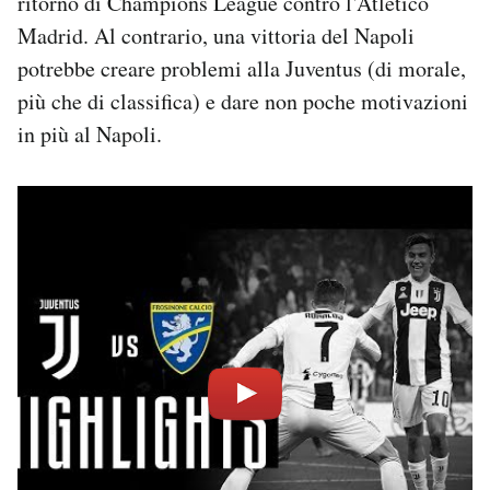
ritorno di Champions League contro l’Atletico
Notifiche mobile
Madrid. Al contrario, una vittoria del Napoli
Regala il Post
potrebbe creare problemi alla Juventus (di morale,
Hai bisogno di aiuto?
più che di classifica) e dare non poche motivazioni
Esci
in più al Napoli.