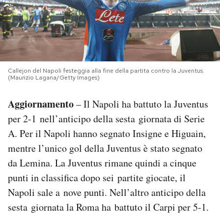
PODCAST
NEWSLETTER
Callejon del Napoli festeggia alla fine della partita contro la Juventus.
(Maurizio Lagana/Getty Images)
I MIEI PREFERITI
Aggiornamento
– Il Napoli ha battuto la Juventus
per 2-1 nell’anticipo della sesta giornata di Serie
SHOP
A. Per il Napoli hanno segnato Insigne e Higuain,
mentre l’unico gol della Juventus è stato segnato
CALENDARIO
da Lemina. La Juventus rimane quindi a cinque
punti in classifica dopo sei partite giocate, il
AREA PERSONALE
Napoli sale a nove punti. Nell’altro anticipo della
Area Personale
sesta giornata la Roma ha battuto il Carpi per 5-1.
Newsletter