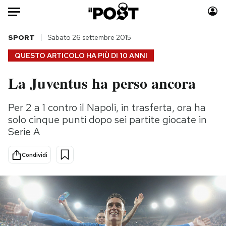
Auto
SPORT
Sabato 26 settembre 2015
QUESTO ARTICOLO HA PIÙ DI
10 ANNI
HOME
La Juventus ha perso ancora
Italia
Moda
Mondo
Libri
Per 2 a 1 contro il Napoli, in trasferta, ora ha
Politica
Consumismi
solo cinque punti dopo sei partite giocate in
Tecnologia
Storie/Idee
Serie A
Internet
Ok Boomer!
Condividi
Scienza
Media
Cultura
Europa
Economia
Altrecose
Sport
Mondiali calcio 2026