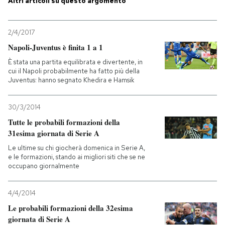
Altri articoli su questo argomento
PODCAST
2/4/2017
Napoli-Juventus è finita 1 a 1
NEWSLETTER
È stata una partita equilibrata e divertente, in
cui il Napoli probabilmente ha fatto più della
Juventus: hanno segnato Khedira e Hamsik
I MIEI PREFERITI
30/3/2014
SHOP
Tutte le probabili formazioni della
31esima giornata di Serie A
Le ultime su chi giocherà domenica in Serie A,
CALENDARIO
e le formazioni, stando ai migliori siti che se ne
occupano giornalmente
AREA PERSONALE
4/4/2014
Entra
Le probabili formazioni della 32esima
giornata di Serie A