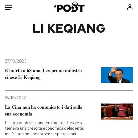
Auto
LI KEQIANG
HOME
Italia
Moda
Mondo
Libri
27/10/2023
Politica
Consumismi
È morto a 68 anni l’ex primo ministro
cinese Li Keqiang
Tecnologia
Storie/Idee
Internet
Ok Boomer!
Scienza
Media
18/10/2022
Cultura
Europa
La Cina non ha comunicato i dati sulla
sua economia
Economia
Altrecose
Sport
Mondiali calcio 2026
La loro pubblicazione era molto attesa e si
temeva una crescita economica deludente:
ma è stata rimandata senza spiegazioni