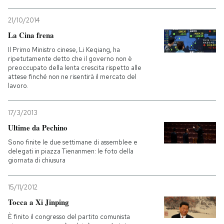
PODCAST
21/10/2014
La Cina frena
Il Primo Ministro cinese, Li Keqiang, ha
NEWSLETTER
ripetutamente detto che il governo non è
preoccupato della lenta crescita rispetto alle
attese finché non ne risentirà il mercato del
lavoro.
I MIEI PREFERITI
17/3/2013
SHOP
Ultime da Pechino
Sono finite le due settimane di assemblee e
delegati in piazza Tienanmen: le foto della
CALENDARIO
giornata di chiusura
AREA PERSONALE
15/11/2012
Tocca a Xi Jinping
Entra
È finito il congresso del partito comunista