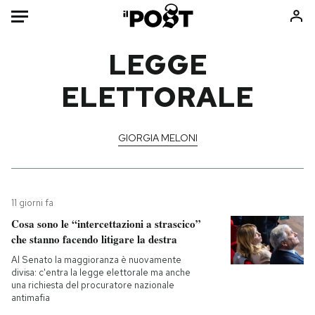
Auto
LEGGE
ELETTORALE
HOME
Italia
Moda
Mondo
Libri
GIORGIA MELONI
Politica
Consumismi
Tecnologia
Storie/Idee
Internet
Ok Boomer!
11 giorni fa
Scienza
Media
Cosa sono le “intercettazioni a strascico”
che stanno facendo litigare la destra
Cultura
Europa
Economia
Altrecose
Al Senato la maggioranza è nuovamente
divisa: c'entra la legge elettorale ma anche
Sport
Mondiali calcio 2026
una richiesta del procuratore nazionale
antimafia