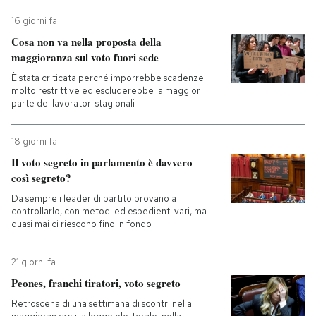
16 giorni fa
PODCAST
Cosa non va nella proposta della
maggioranza sul voto fuori sede
NEWSLETTER
È stata criticata perché imporrebbe scadenze
molto restrittive ed escluderebbe la maggior
parte dei lavoratori stagionali
I MIEI PREFERITI
18 giorni fa
Il voto segreto in parlamento è davvero
SHOP
così segreto?
Da sempre i leader di partito provano a
controllarlo, con metodi ed espedienti vari, ma
CALENDARIO
quasi mai ci riescono fino in fondo
AREA PERSONALE
21 giorni fa
Peones, franchi tiratori, voto segreto
Entra
Retroscena di una settimana di scontri nella