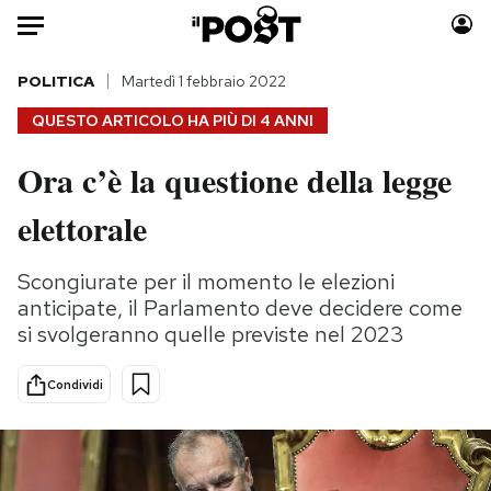
Auto
POLITICA
Martedì 1 febbraio 2022
QUESTO ARTICOLO HA PIÙ DI
4 ANNI
HOME
Ora c’è la questione della legge
Italia
Moda
elettorale
Mondo
Libri
Politica
Consumismi
Scongiurate per il momento le elezioni
Tecnologia
Storie/Idee
anticipate, il Parlamento deve decidere come
Internet
Ok Boomer!
si svolgeranno quelle previste nel 2023
Scienza
Media
Cultura
Europa
Condividi
Economia
Altrecose
Sport
Mondiali calcio 2026