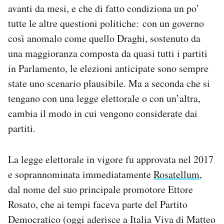
avanti da mesi, e che di fatto condiziona un po’
Notifiche mobile
Regala il Post
tutte le altre questioni politiche: con un governo
Hai bisogno di aiuto?
così anomalo come quello Draghi, sostenuto da
Esci
una maggioranza composta da quasi tutti i partiti
in Parlamento, le elezioni anticipate sono sempre
state uno scenario plausibile. Ma a seconda che si
tengano con una legge elettorale o con un’altra,
cambia il modo in cui vengono considerate dai
partiti.
La legge elettorale in vigore fu approvata nel 2017
e soprannominata immediatamente
Rosatellum
,
dal nome del suo principale promotore Ettore
Rosato, che ai tempi faceva parte del Partito
Democratico (oggi aderisce a Italia Viva di Matteo