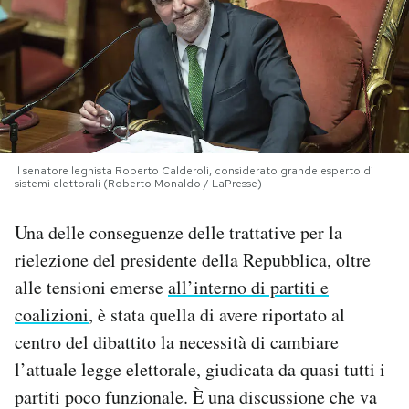
PODCAST
NEWSLETTER
I MIEI PREFERITI
Il senatore leghista Roberto Calderoli, considerato grande esperto di
sistemi elettorali (Roberto Monaldo / LaPresse)
SHOP
Una delle conseguenze delle trattative per la
rielezione del presidente della Repubblica, oltre
CALENDARIO
alle tensioni emerse
all’interno di partiti e
coalizioni
, è stata quella di avere riportato al
AREA PERSONALE
centro del dibattito la necessità di cambiare
l’attuale legge elettorale, giudicata da quasi tutti i
Area Personale
partiti poco funzionale. È una discussione che va
Newsletter