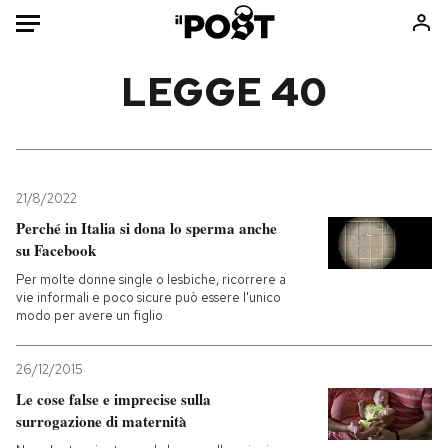
Auto
LEGGE 40
HOME
Italia
Moda
Mondo
Libri
21/8/2022
Politica
Consumismi
Perché in Italia si dona lo sperma anche
su Facebook
Tecnologia
Storie/Idee
Per molte donne single o lesbiche, ricorrere a
Internet
Ok Boomer!
vie informali e poco sicure può essere l'unico
Scienza
Media
modo per avere un figlio
Cultura
Europa
Economia
Altrecose
26/12/2015
Le cose false e imprecise sulla
Sport
Mondiali calcio 2026
surrogazione di maternità