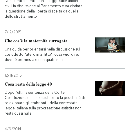
Non c'entra niente con la legge sulle unioni
civili in discussione al Parlamento e va distinta
la questione della libertà di scelta da quella
PODCAST
dello sfruttamento
NEWSLETTER
7/12/2015
Che cos’è la maternità surrogata
Una guida per orientarsi nella discussione sul
I MIEI PREFERITI
cosiddetto "utero in affitto": cosa vuol dire,
dove è permessa e con quali limiti
SHOP
12/11/2015
Cosa resta della legge 40
CALENDARIO
Dopo l'ultima sentenza della Corte
Costituzionale – che ha stabilito la possibilità di
selezionare gli embrioni – della contestata
AREA PERSONALE
legge italiana sulla procreazione assistita non
resta quasi nulla
Entra
4/9/2014