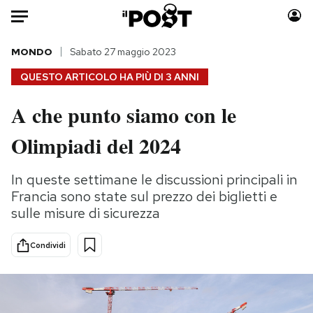
Auto
MONDO
Sabato 27 maggio 2023
QUESTO ARTICOLO HA PIÙ DI
3 ANNI
HOME
A che punto siamo con le
Italia
Moda
Olimpiadi del 2024
Mondo
Libri
Politica
Consumismi
In queste settimane le discussioni principali in
Tecnologia
Storie/Idee
Francia sono state sul prezzo dei biglietti e
Internet
Ok Boomer!
sulle misure di sicurezza
Scienza
Media
Cultura
Europa
Condividi
Economia
Altrecose
Sport
Mondiali calcio 2026