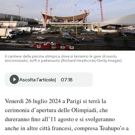
PODCAST
NEWSLETTER
I MIEI PREFERITI
Il cantiere della piscina olimpica dove si terranno le gare di nuoto
sincronizzato, tuffi e pallanuoto (Richard Heathcote/Getty Images)
SHOP
Ascolta l'articolo
07:18
CALENDARIO
Venerdì 26 luglio 2024 a Parigi si terrà la
cerimonia d’apertura delle Olimpiadi, che
AREA PERSONALE
dureranno fino all’11 agosto e si svolgeranno
Area Personale
anche in altre città francesi, compresa Teahupo’o a
Newsletter