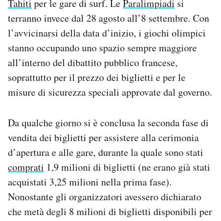
Tahiti
per le gare di surf. Le
Paralimpiadi
si
Notifiche mobile
terranno invece dal 28 agosto all’8 settembre. Con
Regala il Post
l’avvicinarsi della data d’inizio, i giochi olimpici
Hai bisogno di aiuto?
stanno occupando uno spazio sempre maggiore
Esci
all’interno del dibattito pubblico francese,
soprattutto per il prezzo dei biglietti e per le
misure di sicurezza speciali approvate dal governo.
Da qualche giorno si è conclusa la seconda fase di
vendita dei biglietti per assistere alla cerimonia
d’apertura e alle gare, durante la quale sono stati
comprati
1,9 milioni di biglietti (ne erano già stati
acquistati 3,25 milioni nella prima fase).
Nonostante gli organizzatori avessero dichiarato
che metà degli 8 milioni di biglietti disponibili per