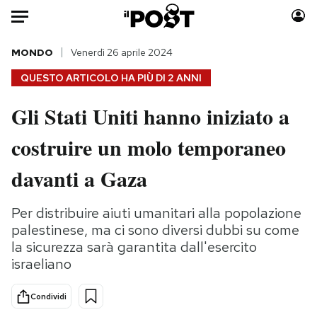
Auto
MONDO
Venerdì 26 aprile 2024
QUESTO ARTICOLO HA PIÙ DI
2 ANNI
HOME
Gli Stati Uniti hanno iniziato a
Italia
Moda
costruire un molo temporaneo
Mondo
Libri
Politica
Consumismi
davanti a Gaza
Tecnologia
Storie/Idee
Internet
Ok Boomer!
Per distribuire aiuti umanitari alla popolazione
Scienza
Media
palestinese, ma ci sono diversi dubbi su come
Cultura
Europa
la sicurezza sarà garantita dall'esercito
israeliano
Economia
Altrecose
Sport
Mondiali calcio 2026
Condividi