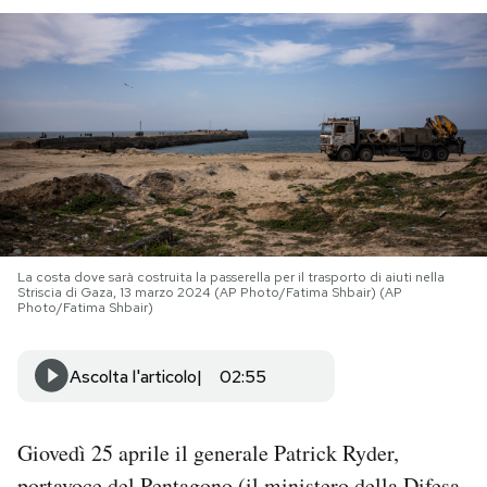
PODCAST
NEWSLETTER
I MIEI PREFERITI
SHOP
La costa dove sarà costruita la passerella per il trasporto di aiuti nella
Striscia di Gaza, 13 marzo 2024 (AP Photo/Fatima Shbair) (AP
Photo/Fatima Shbair)
CALENDARIO
Ascolta l'articolo
02:55
AREA PERSONALE
Area Personale
Giovedì 25 aprile il generale Patrick Ryder,
Newsletter
portavoce del Pentagono (il ministero della Difesa