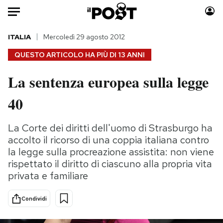
Auto
ITALIA
Mercoledì 29 agosto 2012
QUESTO ARTICOLO HA PIÙ DI
13 ANNI
HOME
La sentenza europea sulla legge
Italia
Moda
40
Mondo
Libri
Politica
Consumismi
La Corte dei diritti dell'uomo di Strasburgo ha
Tecnologia
Storie/Idee
accolto il ricorso di una coppia italiana contro
Internet
Ok Boomer!
la legge sulla procreazione assistita: non viene
Scienza
Media
rispettato il diritto di ciascuno alla propria vita
Cultura
Europa
privata e familiare
Economia
Altrecose
Sport
Mondiali calcio 2026
Condividi