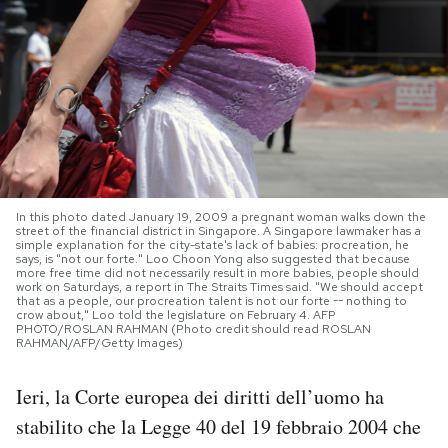
PODCAST
NEWSLETTER
I MIEI PREFERITI
In this photo dated January 19, 2009 a pregnant woman walks down the
street of the financial district in Singapore. A Singapore lawmaker has a
SHOP
simple explanation for the city-state's lack of babies: procreation, he
says, is "not our forte." Loo Choon Yong also suggested that because
more free time did not necessarily result in more babies, people should
work on Saturdays, a report in The Straits Times said. "We should accept
that as a people, our procreation talent is not our forte -- nothing to
CALENDARIO
crow about," Loo told the legislature on February 4. AFP
PHOTO/ROSLAN RAHMAN (Photo credit should read ROSLAN
RAHMAN/AFP/Getty Images)
AREA PERSONALE
Ieri, la Corte europea dei diritti dell’uomo ha
Area Personale
stabilito che la Legge 40 del 19 febbraio 2004 che
Newsletter