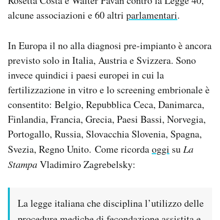
Rosetta Costa e Walter Pavan contro la Legge 40,
alcune associazioni e 60 altri
parlamentari
.
In Europa il no alla diagnosi pre-impianto è ancora
previsto solo in Italia, Austria e Svizzera. Sono
invece quindici i paesi europei in cui la
fertilizzazione in vitro e lo screening embrionale è
consentito: Belgio, Repubblica Ceca, Danimarca,
Finlandia, Francia, Grecia, Paesi Bassi, Norvegia,
Portogallo, Russia, Slovacchia Slovenia, Spagna,
Svezia, Regno Unito. Come ricorda
oggi
su
La
Stampa
Vladimiro Zagrebelsky:
La legge italiana che disciplina l’utilizzo delle
procedure mediche di fecondazione assistita e