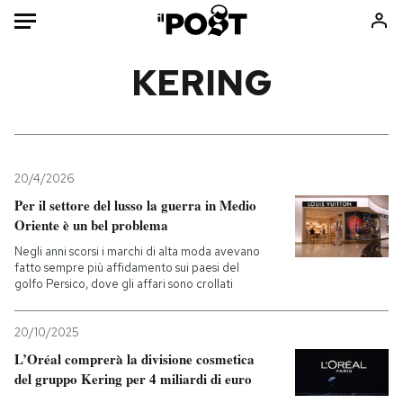
Auto
KERING
HOME
Italia
Moda
Mondo
Libri
20/4/2026
Politica
Consumismi
Per il settore del lusso la guerra in Medio
Oriente è un bel problema
Tecnologia
Storie/Idee
Negli anni scorsi i marchi di alta moda avevano
Internet
Ok Boomer!
fatto sempre più affidamento sui paesi del
Scienza
Media
golfo Persico, dove gli affari sono crollati
Cultura
Europa
Economia
Altrecose
20/10/2025
L’Oréal comprerà la divisione cosmetica
Sport
Mondiali calcio 2026
del gruppo Kering per 4 miliardi di euro