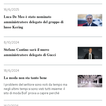
PODCAST
16/6/2025
Luca De Meo è stato nominato
amministratore delegato del gruppo di
NEWSLETTER
lusso Kering
I MIEI PREFERITI
8/10/2024
Stefano Cantino sarà il nuovo
amministratore delegato di Gucci
SHOP
18/6/2024
CALENDARIO
La moda non sta tanto bene
I problemi del settore sono noti da tempo ma
AREA PERSONALE
negli ultimi tempi si sono visti tutti insieme: il
sito di moda BoF prova a capire perché
Entra
14/2/2024