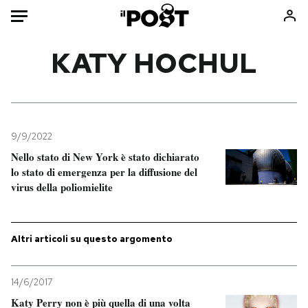
Auto
KATY HOCHUL
HOME
Italia
Moda
Mondo
Libri
9/9/2022
Politica
Consumismi
Nello stato di New York è stato dichiarato
lo stato di emergenza per la diffusione del
Tecnologia
Storie/Idee
virus della poliomielite
Internet
Ok Boomer!
Scienza
Media
Cultura
Europa
Altri articoli su questo argomento
Economia
Altrecose
Sport
Mondiali calcio 2026
14/6/2017
Katy Perry non è più quella di una volta