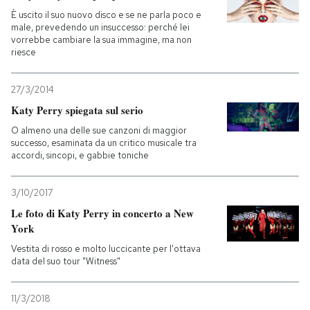
È uscito il suo nuovo disco e se ne parla poco e
male, prevedendo un insuccesso: perché lei
PODCAST
vorrebbe cambiare la sua immagine, ma non
riesce
NEWSLETTER
27/3/2014
Katy Perry spiegata sul serio
I MIEI PREFERITI
O almeno una delle sue canzoni di maggior
successo, esaminata da un critico musicale tra
accordi, sincopi, e gabbie toniche
SHOP
3/10/2017
CALENDARIO
Le foto di Katy Perry in concerto a New
York
Vestita di rosso e molto luccicante per l'ottava
AREA PERSONALE
data del suo tour "Witness"
Entra
11/3/2018