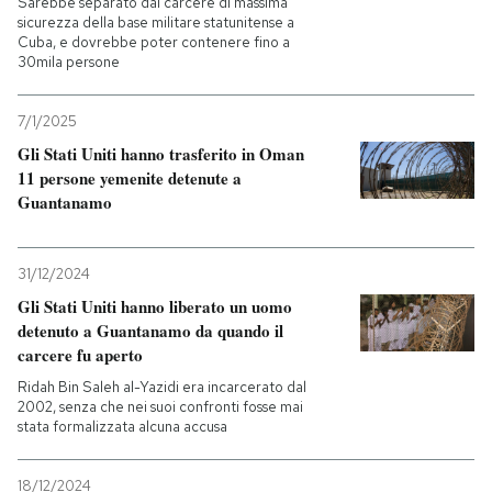
Sarebbe separato dal carcere di massima
sicurezza della base militare statunitense a
Cuba, e dovrebbe poter contenere fino a
PODCAST
30mila persone
NEWSLETTER
7/1/2025
Gli Stati Uniti hanno trasferito in Oman
11 persone yemenite detenute a
I MIEI PREFERITI
Guantanamo
SHOP
31/12/2024
Gli Stati Uniti hanno liberato un uomo
detenuto a Guantanamo da quando il
CALENDARIO
carcere fu aperto
Ridah Bin Saleh al-Yazidi era incarcerato dal
AREA PERSONALE
2002, senza che nei suoi confronti fosse mai
stata formalizzata alcuna accusa
Entra
18/12/2024