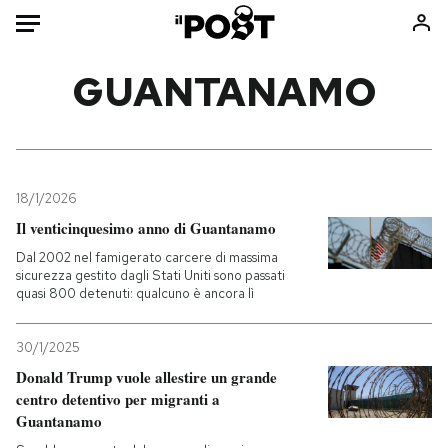
Auto
GUANTANAMO
HOME
Italia
Moda
Mondo
Libri
18/1/2026
Politica
Consumismi
Il venticinquesimo anno di Guantanamo
Tecnologia
Storie/Idee
Dal 2002 nel famigerato carcere di massima
sicurezza gestito dagli Stati Uniti sono passati
Internet
Ok Boomer!
quasi 800 detenuti: qualcuno è ancora lì
Scienza
Media
Cultura
Europa
30/1/2025
Economia
Altrecose
Donald Trump vuole allestire un grande
centro detentivo per migranti a
Sport
Mondiali calcio 2026
Guantanamo