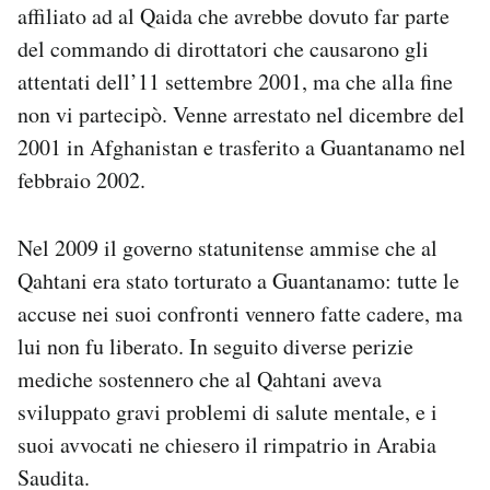
affiliato ad al Qaida che avrebbe dovuto far parte
Notifiche mobile
del commando di dirottatori che causarono gli
Regala il Post
Hai bisogno di aiuto?
attentati dell’11 settembre 2001, ma che alla fine
Esci
non vi partecipò. Venne arrestato nel dicembre del
2001 in Afghanistan e trasferito a Guantanamo nel
febbraio 2002.
Nel 2009 il governo statunitense ammise che al
Qahtani era stato torturato a Guantanamo: tutte le
accuse nei suoi confronti vennero fatte cadere, ma
lui non fu liberato. In seguito diverse perizie
mediche sostennero che al Qahtani aveva
sviluppato gravi problemi di salute mentale, e i
suoi avvocati ne chiesero il rimpatrio in Arabia
Saudita.