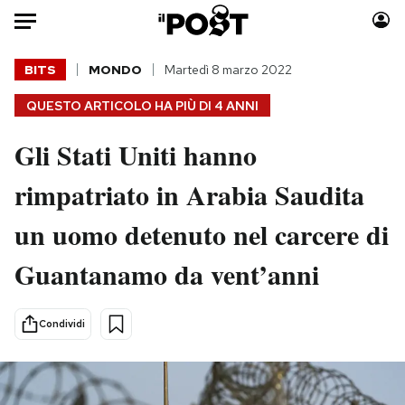
Auto
BITS
MONDO
Martedì 8 marzo 2022
QUESTO ARTICOLO HA PIÙ DI
4 ANNI
HOME
Gli Stati Uniti hanno
Italia
Moda
Mondo
Libri
rimpatriato in Arabia Saudita
Politica
Consumismi
un uomo detenuto nel carcere di
Tecnologia
Storie/Idee
Internet
Ok Boomer!
Guantanamo da vent’anni
Scienza
Media
Cultura
Europa
Condividi
Economia
Altrecose
Sport
Mondiali calcio 2026