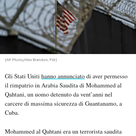
PODCAST
NEWSLETTER
I MIEI PREFERITI
(AP Photo/Alex Brandon, File)
SHOP
Gli Stati Uniti
hanno annunciato
di aver permesso
il rimpatrio in Arabia Saudita di Mohammed al
CALENDARIO
Qahtani, un uomo detenuto da vent’anni nel
carcere di massima sicurezza di Guantanamo, a
Cuba.
AREA PERSONALE
Area Personale
Mohammed al Qahtani era un terrorista saudita
Newsletter