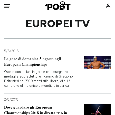
Auto
EUROPEI TV
HOME
Italia
Moda
Mondo
Libri
5/8/2018
Politica
Consumismi
Le gare di domenica 5 agosto agli
European Championships
Tecnologia
Storie/Idee
Quelle con italiani in gara e che assegnano
Internet
Ok Boomer!
medaglie, soprattutto: è il giorno di Gregorio
Scienza
Media
Paltrinieri nei 1500 metri stile libero, di cui è
campione olimpionico e mondiale in carica
Cultura
Europa
Economia
Altrecose
2/8/2018
Sport
Mondiali calcio 2026
Dove guardare gli European
Championships 2018 in diretta tv o in