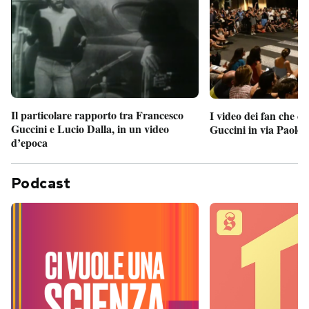
Il particolare rapporto tra Francesco
I video dei fan che c
Guccini e Lucio Dalla, in un video
Guccini in via Paolo 
d’epoca
Podcast