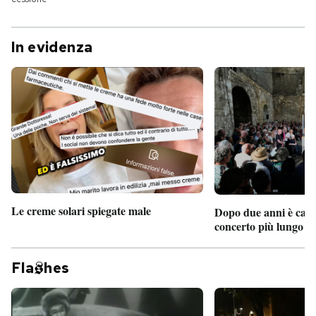
In evidenza
Le creme solari spiegate male
Dopo due anni è camb
concerto più lungo d
Fla
hes