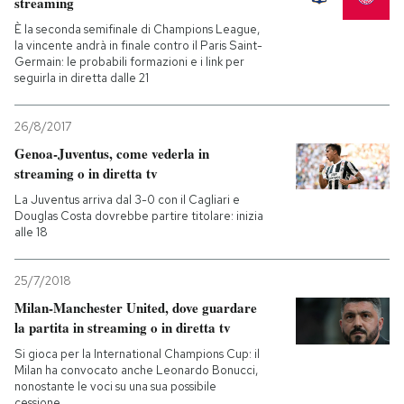
streaming
È la seconda semifinale di Champions League,
la vincente andrà in finale contro il Paris Saint-
Germain: le probabili formazioni e i link per
seguirla in diretta dalle 21
26/8/2017
Genoa-Juventus, come vederla in
streaming o in diretta tv
La Juventus arriva dal 3-0 con il Cagliari e
Douglas Costa dovrebbe partire titolare: inizia
alle 18
25/7/2018
Milan-Manchester United, dove guardare
la partita in streaming o in diretta tv
Si gioca per la International Champions Cup: il
Milan ha convocato anche Leonardo Bonucci,
nonostante le voci su una sua possibile
cessione