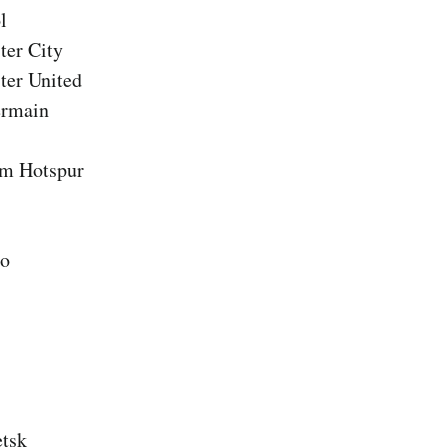
l
ter City
ter United
ermain
am Hotspur
co
etsk