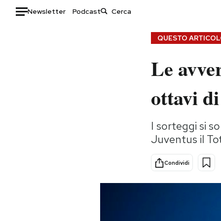
Newsletter
Podcast
Auto
QUESTO ARTICOLO
Le avver
HOME
Italia
Moda
ottavi 
Mondo
Libri
Politica
Consumismi
I sorteggi si 
Tecnologia
Storie/Idee
Juventus il T
Internet
Ok Boomer!
Scienza
Media
Condividi
Cultura
Europa
Economia
Altrecose
Sport
Mondiali calcio 2026