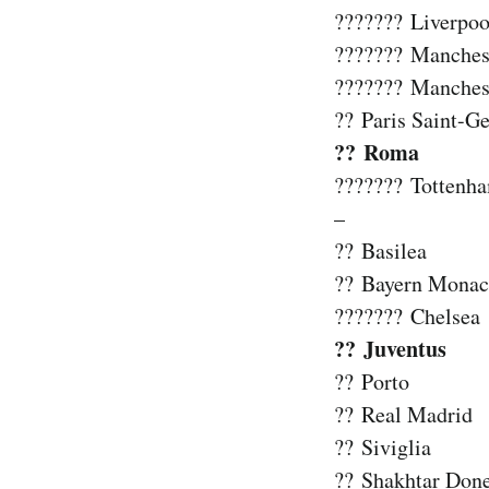
??????? Liverpoo
??????? Manches
??????? Manches
?? Paris Saint-G
?? Roma
??????? Tottenh
–
?? Basilea
?? Bayern Mona
??????? Chelsea
?? Juventus
?? Porto
?? Real Madrid
?? Siviglia
?? Shakhtar Don