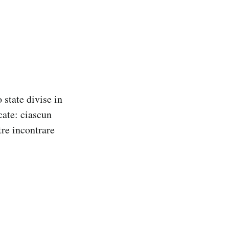
o state divise in
icate: ciascun
tre incontrare