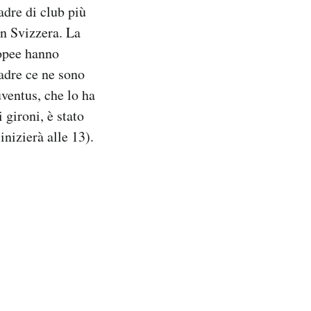
adre di club più
in Svizzera. La
ropee hanno
uadre ce ne sono
uventus, che lo ha
 gironi, è stato
inizierà alle 13).