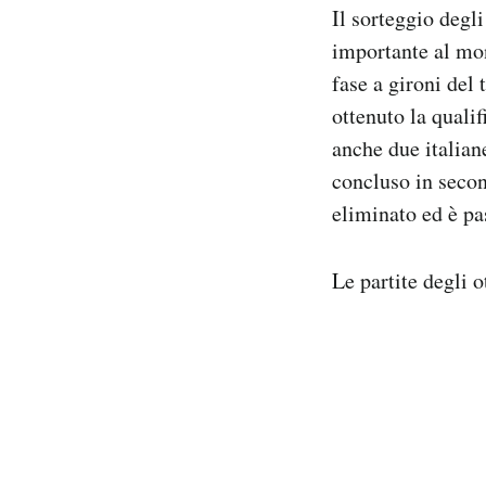
Il sorteggio degl
Notifiche mobile
Regala il Post
importante al mon
Hai bisogno di aiuto?
fase a gironi del
Esci
ottenuto la quali
anche due italian
concluso in second
eliminato ed è pa
Le partite degli o