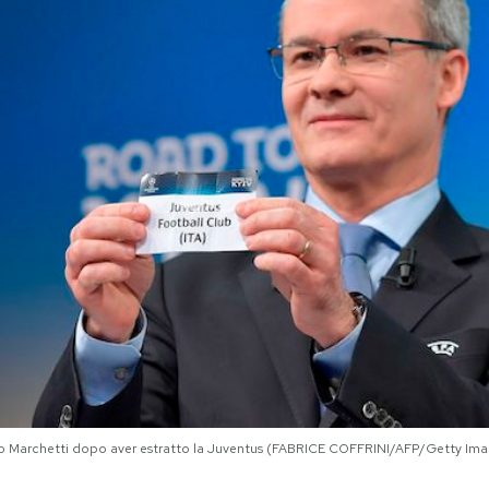
gio Marchetti dopo aver estratto la Juventus (FABRICE COFFRINI/AFP/Getty Im