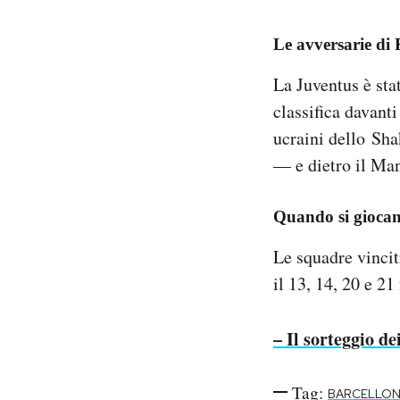
Le avversarie di
La Juventus è sta
classifica davant
ucraini dello Sha
— e dietro il Manc
Quando si giocano
Le squadre vincitr
il 13, 14, 20 e 21
– Il sorteggio d
Tag:
BARCELLO