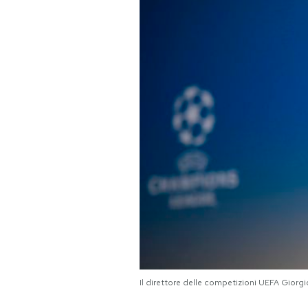
PODCAST
NEWSLETTER
I MIEI PREFERITI
SHOP
CALENDARIO
AREA PERSONALE
Area Personale
Il direttore delle competizioni UEFA Gior
Newsletter