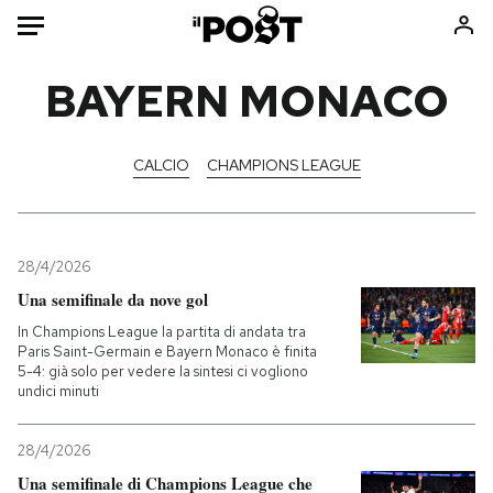
Auto
BAYERN MONACO
HOME
CALCIO
CHAMPIONS LEAGUE
Italia
Moda
Mondo
Libri
Politica
Consumismi
28/4/2026
Tecnologia
Storie/Idee
Una semifinale da nove gol
Internet
Ok Boomer!
In Champions League la partita di andata tra
Scienza
Media
Paris Saint-Germain e Bayern Monaco è finita
5-4: già solo per vedere la sintesi ci vogliono
Cultura
Europa
undici minuti
Economia
Altrecose
Sport
Mondiali calcio 2026
28/4/2026
Una semifinale di Champions League che