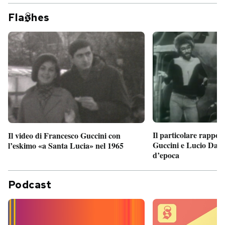
Fla
hes
Il particolare rappor
Il video di Francesco Guccini con
Guccini e Lucio Dalla
l’eskimo «a Santa Lucia» nel 1965
d’epoca
Podcast