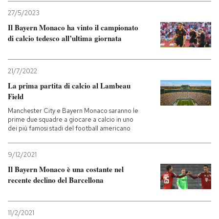
27/5/2023
Il Bayern Monaco ha vinto il campionato
di calcio tedesco all’ultima giornata
21/7/2022
La prima partita di calcio al Lambeau
Field
Manchester City e Bayern Monaco saranno le
prime due squadre a giocare a calcio in uno
dei più famosi stadi del football americano
9/12/2021
Il Bayern Monaco è una costante nel
recente declino del Barcellona
11/2/2021