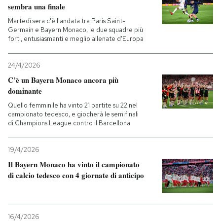
sembra una finale
PODCAST
Martedì sera c'è l'andata tra Paris Saint-
Germain e Bayern Monaco, le due squadre più
forti, entusiasmanti e meglio allenate d'Europa
NEWSLETTER
24/4/2026
C’è un Bayern Monaco ancora più
I MIEI PREFERITI
dominante
Quello femminile ha vinto 21 partite su 22 nel
campionato tedesco, e giocherà le semifinali
SHOP
di Champions League contro il Barcellona
CALENDARIO
19/4/2026
Il Bayern Monaco ha vinto il campionato
di calcio tedesco con 4 giornate di anticipo
AREA PERSONALE
Entra
16/4/2026