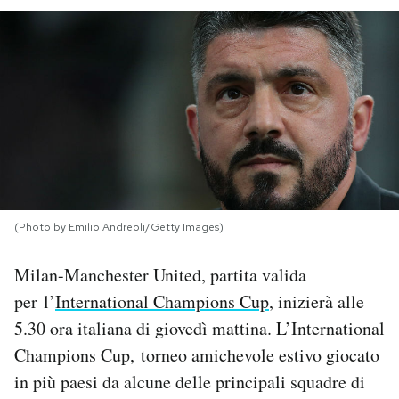
PODCAST
NEWSLETTER
I MIEI PREFERITI
SHOP
(Photo by Emilio Andreoli/Getty Images)
CALENDARIO
Milan-Manchester United, partita valida
per l’
International Champions Cup
, inizierà alle
5.30 ora italiana di giovedì mattina. L’International
AREA PERSONALE
Champions Cup, torneo amichevole estivo giocato
Area Personale
in più paesi da alcune delle principali squadre di
Newsletter