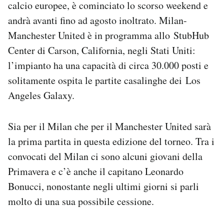
calcio europee, è cominciato lo scorso weekend e
Notifiche mobile
andrà avanti fino ad agosto inoltrato. Milan-
Regala il Post
Manchester United è in programma allo StubHub
Hai bisogno di aiuto?
Esci
Center di Carson, California, negli Stati Uniti:
l’impianto ha una capacità di circa 30.000 posti e
solitamente ospita le partite casalinghe dei Los
Angeles Galaxy.
Sia per il Milan che per il Manchester United sarà
la prima partita in questa edizione del torneo. Tra i
convocati del Milan ci sono alcuni giovani della
Primavera e c’è anche il capitano Leonardo
Bonucci, nonostante negli ultimi giorni si parli
molto di una sua possibile cessione.