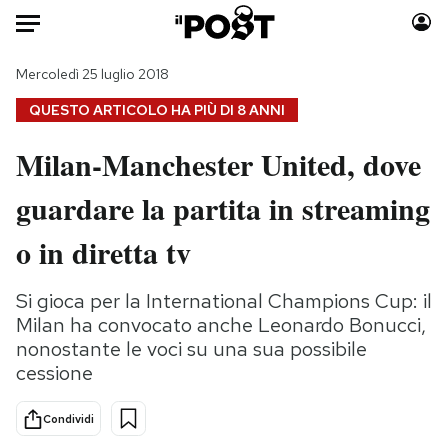
Auto
Mercoledì 25 luglio 2018
QUESTO ARTICOLO HA PIÙ DI
8 ANNI
HOME
Milan-Manchester United, dove
Italia
Moda
guardare la partita in streaming
Mondo
Libri
Politica
Consumismi
o in diretta tv
Tecnologia
Storie/Idee
Internet
Ok Boomer!
Si gioca per la International Champions Cup: il
Scienza
Media
Milan ha convocato anche Leonardo Bonucci,
Cultura
Europa
nonostante le voci su una sua possibile
cessione
Economia
Altrecose
Sport
Mondiali calcio 2026
Condividi